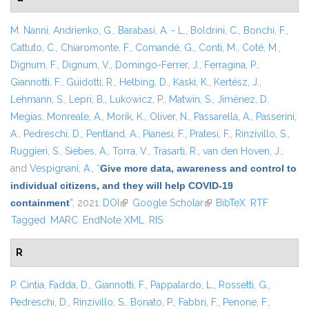
M. Nanni
,
Andrienko, G.
,
Barabasi, A. - L.
,
Boldrini, C.
,
Bonchi, F.
,
Cattuto, C.
,
Chiaromonte, F.
,
Comandé, G.
,
Conti, M.
,
Coté, M.
,
Dignum, F.
,
Dignum, V.
,
Domingo-Ferrer, J.
,
Ferragina, P.
,
Giannotti, F.
,
Guidotti, R.
,
Helbing, D.
,
Kaski, K.
,
Kertész, J.
,
Lehmann, S.
,
Lepri, B.
,
Lukowicz, P.
,
Matwin, S.
,
Jiménez, D.
Megías
,
Monreale, A.
,
Morik, K.
,
Oliver, N.
,
Passarella, A.
,
Passerini,
A.
,
Pedreschi, D.
,
Pentland, A.
,
Pianesi, F.
,
Pratesi, F.
,
Rinzivillo, S.
,
Ruggieri, S.
,
Siebes, A.
,
Torra, V.
,
Trasarti, R.
,
van den Hoven, J.
,
and
Vespignani, A.
,
“
Give more data, awareness and control to
individual citizens, and they will help COVID-19
containment
”
, 2021.
DOI
(link is external)
Google Scholar
(link is external)
BibTeX
RTF
Tagged
MARC
EndNote XML
RIS
R
P. Cintia
,
Fadda, D.
,
Giannotti, F.
,
Pappalardo, L.
,
Rossetti, G.
,
Pedreschi, D.
,
Rinzivillo, S.
,
Bonato, P.
,
Fabbri, F.
,
Penone, F.
,