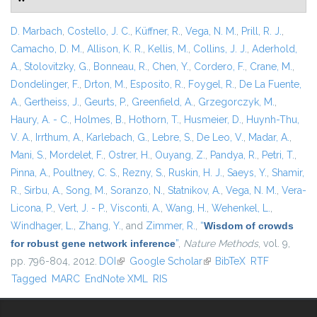
D. Marbach
,
Costello, J. C.
,
Küffner, R.
,
Vega, N. M.
,
Prill, R. J.
,
Camacho, D. M.
,
Allison, K. R.
,
Kellis, M.
,
Collins, J. J.
,
Aderhold,
A.
,
Stolovitzky, G.
,
Bonneau, R.
,
Chen, Y.
,
Cordero, F.
,
Crane, M.
,
Dondelinger, F.
,
Drton, M.
,
Esposito, R.
,
Foygel, R.
,
De La Fuente,
A.
,
Gertheiss, J.
,
Geurts, P.
,
Greenfield, A.
,
Grzegorczyk, M.
,
Haury, A. - C.
,
Holmes, B.
,
Hothorn, T.
,
Husmeier, D.
,
Huynh-Thu,
V. A.
,
Irrthum, A.
,
Karlebach, G.
,
Lebre, S.
,
De Leo, V.
,
Madar, A.
,
Mani, S.
,
Mordelet, F.
,
Ostrer, H.
,
Ouyang, Z.
,
Pandya, R.
,
Petri, T.
,
Pinna, A.
,
Poultney, C. S.
,
Rezny, S.
,
Ruskin, H. J.
,
Saeys, Y.
,
Shamir,
R.
,
Sirbu, A.
,
Song, M.
,
Soranzo, N.
,
Statnikov, A.
,
Vega, N. M.
,
Vera-
Licona, P.
,
Vert, J. - P.
,
Visconti, A.
,
Wang, H.
,
Wehenkel, L.
,
Windhager, L.
,
Zhang, Y.
, and
Zimmer, R.
,
“
Wisdom of crowds
for robust gene network inference
”
,
Nature Methods
, vol. 9,
pp. 796-804, 2012.
DOI
(link is external)
Google Scholar
(link is external)
BibTeX
RTF
Tagged
MARC
EndNote XML
RIS