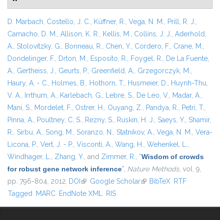
D. Marbach
,
Costello, J. C.
,
Küffner, R.
,
Vega, N. M.
,
Prill, R. J.
,
Camacho, D. M.
,
Allison, K. R.
,
Kellis, M.
,
Collins, J. J.
,
Aderhold,
A.
,
Stolovitzky, G.
,
Bonneau, R.
,
Chen, Y.
,
Cordero, F.
,
Crane, M.
,
Dondelinger, F.
,
Drton, M.
,
Esposito, R.
,
Foygel, R.
,
De La Fuente,
A.
,
Gertheiss, J.
,
Geurts, P.
,
Greenfield, A.
,
Grzegorczyk, M.
,
Haury, A. - C.
,
Holmes, B.
,
Hothorn, T.
,
Husmeier, D.
,
Huynh-Thu,
V. A.
,
Irrthum, A.
,
Karlebach, G.
,
Lebre, S.
,
De Leo, V.
,
Madar, A.
,
Mani, S.
,
Mordelet, F.
,
Ostrer, H.
,
Ouyang, Z.
,
Pandya, R.
,
Petri, T.
,
Pinna, A.
,
Poultney, C. S.
,
Rezny, S.
,
Ruskin, H. J.
,
Saeys, Y.
,
Shamir,
R.
,
Sirbu, A.
,
Song, M.
,
Soranzo, N.
,
Statnikov, A.
,
Vega, N. M.
,
Vera-
Licona, P.
,
Vert, J. - P.
,
Visconti, A.
,
Wang, H.
,
Wehenkel, L.
,
Windhager, L.
,
Zhang, Y.
, and
Zimmer, R.
,
“
Wisdom of crowds
for robust gene network inference
”
,
Nature Methods
, vol. 9,
pp. 796-804, 2012.
DOI
(link is external)
Google Scholar
(link is external)
BibTeX
RTF
Tagged
MARC
EndNote XML
RIS