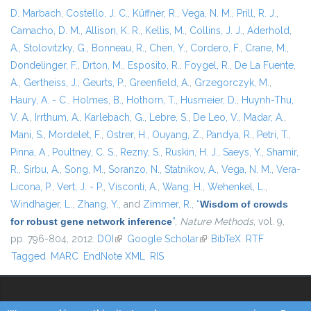
D. Marbach
,
Costello, J. C.
,
Küffner, R.
,
Vega, N. M.
,
Prill, R. J.
,
Camacho, D. M.
,
Allison, K. R.
,
Kellis, M.
,
Collins, J. J.
,
Aderhold,
A.
,
Stolovitzky, G.
,
Bonneau, R.
,
Chen, Y.
,
Cordero, F.
,
Crane, M.
,
Dondelinger, F.
,
Drton, M.
,
Esposito, R.
,
Foygel, R.
,
De La Fuente,
A.
,
Gertheiss, J.
,
Geurts, P.
,
Greenfield, A.
,
Grzegorczyk, M.
,
Haury, A. - C.
,
Holmes, B.
,
Hothorn, T.
,
Husmeier, D.
,
Huynh-Thu,
V. A.
,
Irrthum, A.
,
Karlebach, G.
,
Lebre, S.
,
De Leo, V.
,
Madar, A.
,
Mani, S.
,
Mordelet, F.
,
Ostrer, H.
,
Ouyang, Z.
,
Pandya, R.
,
Petri, T.
,
Pinna, A.
,
Poultney, C. S.
,
Rezny, S.
,
Ruskin, H. J.
,
Saeys, Y.
,
Shamir,
R.
,
Sirbu, A.
,
Song, M.
,
Soranzo, N.
,
Statnikov, A.
,
Vega, N. M.
,
Vera-
Licona, P.
,
Vert, J. - P.
,
Visconti, A.
,
Wang, H.
,
Wehenkel, L.
,
Windhager, L.
,
Zhang, Y.
, and
Zimmer, R.
,
“
Wisdom of crowds
for robust gene network inference
”
,
Nature Methods
, vol. 9,
pp. 796-804, 2012.
DOI
(link is external)
Google Scholar
(link is external)
BibTeX
RTF
Tagged
MARC
EndNote XML
RIS