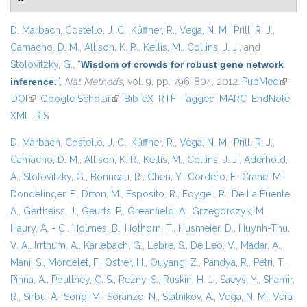
D. Marbach
,
Costello, J. C.
,
Küffner, R.
,
Vega, N. M.
,
Prill, R. J.
,
Camacho, D. M.
,
Allison, K. R.
,
Kellis, M.
,
Collins, J. J.
, and
Stolovitzky, G.
,
“
Wisdom of crowds for robust gene network
inference.
”
,
Nat Methods
, vol. 9, pp. 796-804, 2012.
PubMed
(link is
DOI
(link is external)
Google Scholar
(link is external)
BibTeX
RTF
Tagged
MARC
EndNote
extern
XML
RIS
D. Marbach
,
Costello, J. C.
,
Küffner, R.
,
Vega, N. M.
,
Prill, R. J.
,
Camacho, D. M.
,
Allison, K. R.
,
Kellis, M.
,
Collins, J. J.
,
Aderhold,
A.
,
Stolovitzky, G.
,
Bonneau, R.
,
Chen, Y.
,
Cordero, F.
,
Crane, M.
,
Dondelinger, F.
,
Drton, M.
,
Esposito, R.
,
Foygel, R.
,
De La Fuente,
A.
,
Gertheiss, J.
,
Geurts, P.
,
Greenfield, A.
,
Grzegorczyk, M.
,
Haury, A. - C.
,
Holmes, B.
,
Hothorn, T.
,
Husmeier, D.
,
Huynh-Thu,
V. A.
,
Irrthum, A.
,
Karlebach, G.
,
Lebre, S.
,
De Leo, V.
,
Madar, A.
,
Mani, S.
,
Mordelet, F.
,
Ostrer, H.
,
Ouyang, Z.
,
Pandya, R.
,
Petri, T.
,
Pinna, A.
,
Poultney, C. S.
,
Rezny, S.
,
Ruskin, H. J.
,
Saeys, Y.
,
Shamir,
R.
,
Sirbu, A.
,
Song, M.
,
Soranzo, N.
,
Statnikov, A.
,
Vega, N. M.
,
Vera-