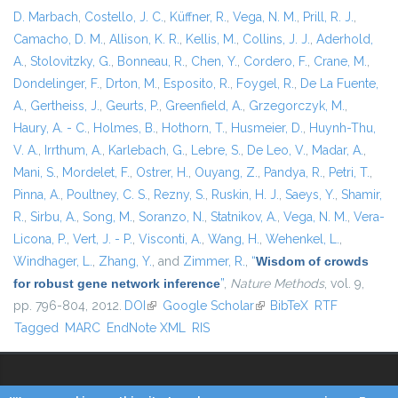
D. Marbach
,
Costello, J. C.
,
Küffner, R.
,
Vega, N. M.
,
Prill, R. J.
,
Camacho, D. M.
,
Allison, K. R.
,
Kellis, M.
,
Collins, J. J.
,
Aderhold,
A.
,
Stolovitzky, G.
,
Bonneau, R.
,
Chen, Y.
,
Cordero, F.
,
Crane, M.
,
Dondelinger, F.
,
Drton, M.
,
Esposito, R.
,
Foygel, R.
,
De La Fuente,
A.
,
Gertheiss, J.
,
Geurts, P.
,
Greenfield, A.
,
Grzegorczyk, M.
,
Haury, A. - C.
,
Holmes, B.
,
Hothorn, T.
,
Husmeier, D.
,
Huynh-Thu,
V. A.
,
Irrthum, A.
,
Karlebach, G.
,
Lebre, S.
,
De Leo, V.
,
Madar, A.
,
Mani, S.
,
Mordelet, F.
,
Ostrer, H.
,
Ouyang, Z.
,
Pandya, R.
,
Petri, T.
,
Pinna, A.
,
Poultney, C. S.
,
Rezny, S.
,
Ruskin, H. J.
,
Saeys, Y.
,
Shamir,
R.
,
Sirbu, A.
,
Song, M.
,
Soranzo, N.
,
Statnikov, A.
,
Vega, N. M.
,
Vera-
Licona, P.
,
Vert, J. - P.
,
Visconti, A.
,
Wang, H.
,
Wehenkel, L.
,
Windhager, L.
,
Zhang, Y.
, and
Zimmer, R.
,
“
Wisdom of crowds
for robust gene network inference
”
,
Nature Methods
, vol. 9,
pp. 796-804, 2012.
DOI
(link is external)
Google Scholar
(link is external)
BibTeX
RTF
Tagged
MARC
EndNote XML
RIS