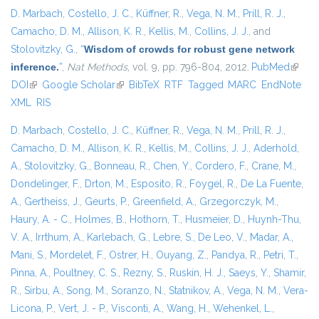
D. Marbach
,
Costello, J. C.
,
Küffner, R.
,
Vega, N. M.
,
Prill, R. J.
,
Camacho, D. M.
,
Allison, K. R.
,
Kellis, M.
,
Collins, J. J.
, and
Stolovitzky, G.
,
“
Wisdom of crowds for robust gene network
inference.
”
,
Nat Methods
, vol. 9, pp. 796-804, 2012.
PubMed
(link is
DOI
(link is external)
Google Scholar
(link is external)
BibTeX
RTF
Tagged
MARC
EndNote
extern
XML
RIS
D. Marbach
,
Costello, J. C.
,
Küffner, R.
,
Vega, N. M.
,
Prill, R. J.
,
Camacho, D. M.
,
Allison, K. R.
,
Kellis, M.
,
Collins, J. J.
,
Aderhold,
A.
,
Stolovitzky, G.
,
Bonneau, R.
,
Chen, Y.
,
Cordero, F.
,
Crane, M.
,
Dondelinger, F.
,
Drton, M.
,
Esposito, R.
,
Foygel, R.
,
De La Fuente,
A.
,
Gertheiss, J.
,
Geurts, P.
,
Greenfield, A.
,
Grzegorczyk, M.
,
Haury, A. - C.
,
Holmes, B.
,
Hothorn, T.
,
Husmeier, D.
,
Huynh-Thu,
V. A.
,
Irrthum, A.
,
Karlebach, G.
,
Lebre, S.
,
De Leo, V.
,
Madar, A.
,
Mani, S.
,
Mordelet, F.
,
Ostrer, H.
,
Ouyang, Z.
,
Pandya, R.
,
Petri, T.
,
Pinna, A.
,
Poultney, C. S.
,
Rezny, S.
,
Ruskin, H. J.
,
Saeys, Y.
,
Shamir,
R.
,
Sirbu, A.
,
Song, M.
,
Soranzo, N.
,
Statnikov, A.
,
Vega, N. M.
,
Vera-
Licona, P.
,
Vert, J. - P.
,
Visconti, A.
,
Wang, H.
,
Wehenkel, L.
,