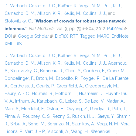
D. Marbach
,
Costello, J. C.
,
Küffner, R.
,
Vega, N. M.
,
Prill, R. J.
,
Camacho, D. M.
,
Allison, K. R.
,
Kellis, M.
,
Collins, J. J.
, and
Stolovitzky, G.
,
“
Wisdom of crowds for robust gene network
inference.
”
,
Nat Methods
, vol. 9, pp. 796-804, 2012.
PubMed
(link is
DOI
(link is external)
Google Scholar
(link is external)
BibTeX
RTF
Tagged
MARC
EndNote
extern
XML
RIS
D. Marbach
,
Costello, J. C.
,
Küffner, R.
,
Vega, N. M.
,
Prill, R. J.
,
Camacho, D. M.
,
Allison, K. R.
,
Kellis, M.
,
Collins, J. J.
,
Aderhold,
A.
,
Stolovitzky, G.
,
Bonneau, R.
,
Chen, Y.
,
Cordero, F.
,
Crane, M.
,
Dondelinger, F.
,
Drton, M.
,
Esposito, R.
,
Foygel, R.
,
De La Fuente,
A.
,
Gertheiss, J.
,
Geurts, P.
,
Greenfield, A.
,
Grzegorczyk, M.
,
Haury, A. - C.
,
Holmes, B.
,
Hothorn, T.
,
Husmeier, D.
,
Huynh-Thu,
V. A.
,
Irrthum, A.
,
Karlebach, G.
,
Lebre, S.
,
De Leo, V.
,
Madar, A.
,
Mani, S.
,
Mordelet, F.
,
Ostrer, H.
,
Ouyang, Z.
,
Pandya, R.
,
Petri, T.
,
Pinna, A.
,
Poultney, C. S.
,
Rezny, S.
,
Ruskin, H. J.
,
Saeys, Y.
,
Shamir,
R.
,
Sirbu, A.
,
Song, M.
,
Soranzo, N.
,
Statnikov, A.
,
Vega, N. M.
,
Vera-
Licona, P.
,
Vert, J. - P.
,
Visconti, A.
,
Wang, H.
,
Wehenkel, L.
,