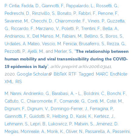
P. Cintia
,
Fadda, D.
,
Giannotti, F.
,
Pappalardo, L.
,
Rossetti, G.
,
Pedreschi, D.
,
Rinzivillo, S.
,
Bonato, P.
,
Fabbri, F.
,
Penone, F.
,
Savarese, M.
,
Checchi, D.
,
Chiaromonte, F.
,
Vineis, P.
,
Guzzetta,
G.
,
Riccardo, F.
,
Marziano, V.
,
Poletti, P.
,
Trentini, F.
,
Bella, A.
,
Andrianou, X.
,
Del Manso, M.
,
Fabiani, M.
,
Bellino, S.
,
Boros, S.
,
Urdiales, A. Mateo
,
Vescio, M. Fenicia
,
Brusaferro, S.
,
Rezza, G.
,
Pezzotti, P.
,
Ajelli, M.
, and
Merler, S.
,
“
The relationship between
human mobility and viral transmissibility during the COVID-
19 epidemics in Italy
”
,
arXiv preprint arXiv:2006.03141
,
2020.
Google Scholar
(link is external)
BibTeX
RTF
Tagged
MARC
EndNote
XML
RIS
M. Nanni
,
Andrienko, G.
,
Barabasi, A. - L.
,
Boldrini, C.
,
Bonchi, F.
,
Cattuto, C.
,
Chiaromonte, F.
,
Comandé, G.
,
Conti, M.
,
Coté, M.
,
Dignum, F.
,
Dignum, V.
,
Domingo-Ferrer, J.
,
Ferragina, P.
,
Giannotti, F.
,
Guidotti, R.
,
Helbing, D.
,
Kaski, K.
,
Kertész, J.
,
Lehmann, S.
,
Lepri, B.
,
Lukowicz, P.
,
Matwin, S.
,
Jiménez, D.
Megías
,
Monreale, A.
,
Morik, K.
,
Oliver, N.
,
Passarella, A.
,
Passerini,