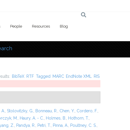
s
People
Resources
Blog
earch
 here
esults:
BibTeX
RTF
Tagged
MARC
EndNote XML
RIS
 A.
,
Stolovitzky, G.
,
Bonneau, R.
,
Chen, Y.
,
Cordero, F.
,
rczyk, M.
,
Haury, A. - C.
,
Holmes, B.
,
Hothorn, T.
,
ang, Z.
,
Pandya, R.
,
Petri, T.
,
Pinna, A.
,
Poultney, C. S.
,