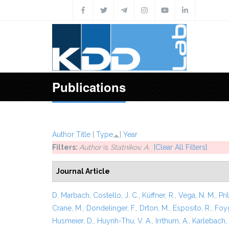
Skip to main content
Publications
Author
Title
[
Type
]
Year
Filters:
Author
is
Statnikov, A.
[Clear All Filters]
Journal Article
D. Marbach
,
Costello, J. C.
,
Küffner, R.
,
Vega, N. M.
,
Pril
Crane, M.
,
Dondelinger, F.
,
Drton, M.
,
Esposito, R.
,
Foyg
Husmeier, D.
,
Huynh-Thu, V. A.
,
Irrthum, A.
,
Karlebach,