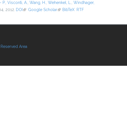
- P.
,
Visconti, A.
,
Wang, H.
,
Wehenkel, L.
,
Windhager,
04, 2012.
DOI
(link is external)
Google Scholar
(link is external)
BibTeX
RTF
Reserved Area