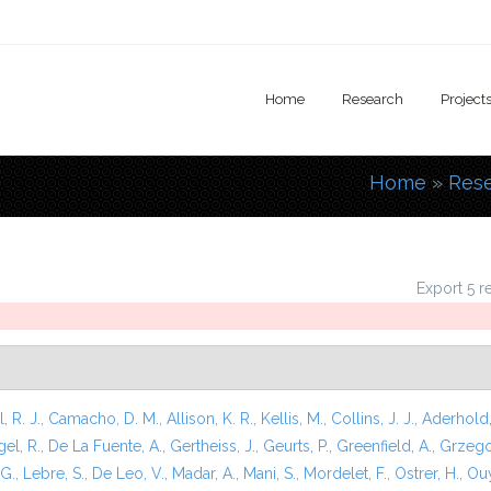
Home
Research
Project
Home
»
Res
You are
Export 5 r
l, R. J.
,
Camacho, D. M.
,
Allison, K. R.
,
Kellis, M.
,
Collins, J. J.
,
Aderhold,
el, R.
,
De La Fuente, A.
,
Gertheiss, J.
,
Geurts, P.
,
Greenfield, A.
,
Grzego
 G.
,
Lebre, S.
,
De Leo, V.
,
Madar, A.
,
Mani, S.
,
Mordelet, F.
,
Ostrer, H.
,
Ouy