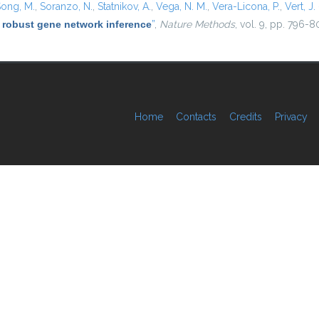
ong, M.
,
Soranzo, N.
,
Statnikov, A.
,
Vega, N. M.
,
Vera-Licona, P.
,
Vert, J. 
 robust gene network inference
”
,
Nature Methods
, vol. 9, pp. 796-8
Home
Contacts
Credits
Privacy