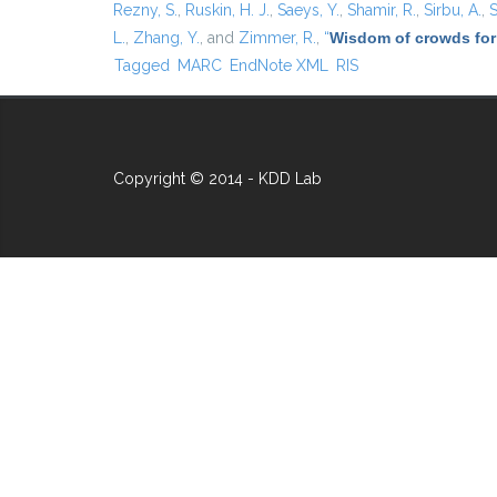
Rezny, S.
,
Ruskin, H. J.
,
Saeys, Y.
,
Shamir, R.
,
Sirbu, A.
,
S
L.
,
Zhang, Y.
, and
Zimmer, R.
,
“
Wisdom of crowds for
Tagged
MARC
EndNote XML
RIS
Copyright © 2014 - KDD Lab