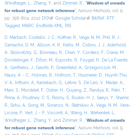
Windhager, L.
,
Zhang, Y.
, and
Zimmer, R.
,
“
Wisdom of crowds
for robust gene network inference
”
,
Nature Methods
, vol. 9,
pp. 796-804, 2012.
DOI
(link is external)
Google Scholar
(link is external)
BibTeX
RTF
Tagged
MARC
EndNote XML
RIS
D. Marbach
,
Costello, J. C.
,
Küffner, R.
,
Vega, N. M.
,
Prill, R. J.
,
Camacho, D. M.
,
Allison, K. R.
,
Kellis, M.
,
Collins, J. J.
,
Aderhold,
A.
,
Stolovitzky, G.
,
Bonneau, R.
,
Chen, Y.
,
Cordero, F.
,
Crane, M.
,
Dondelinger, F.
,
Drton, M.
,
Esposito, R.
,
Foygel, R.
,
De La Fuente,
A.
,
Gertheiss, J.
,
Geurts, P.
,
Greenfield, A.
,
Grzegorczyk, M.
,
Haury, A. - C.
,
Holmes, B.
,
Hothorn, T.
,
Husmeier, D.
,
Huynh-Thu,
V. A.
,
Irrthum, A.
,
Karlebach, G.
,
Lebre, S.
,
De Leo, V.
,
Madar, A.
,
Mani, S.
,
Mordelet, F.
,
Ostrer, H.
,
Ouyang, Z.
,
Pandya, R.
,
Petri, T.
,
Pinna, A.
,
Poultney, C. S.
,
Rezny, S.
,
Ruskin, H. J.
,
Saeys, Y.
,
Shamir,
R.
,
Sirbu, A.
,
Song, M.
,
Soranzo, N.
,
Statnikov, A.
,
Vega, N. M.
,
Vera-
Licona, P.
,
Vert, J. - P.
,
Visconti, A.
,
Wang, H.
,
Wehenkel, L.
,
Windhager, L.
,
Zhang, Y.
, and
Zimmer, R.
,
“
Wisdom of crowds
for robust gene network inference
”
,
Nature Methods
, vol. 9,