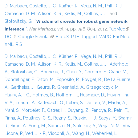
D. Marbach
,
Costello, J. C.
,
Küffner, R.
,
Vega, N. M.
,
Prill, R. J.
,
Camacho, D. M.
,
Allison, K. R.
,
Kellis, M.
,
Collins, J. J.
, and
Stolovitzky, G.
,
“
Wisdom of crowds for robust gene network
inference.
”
,
Nat Methods
, vol. 9, pp. 796-804, 2012.
PubMed
(link is
DOI
(link is external)
Google Scholar
(link is external)
BibTeX
RTF
Tagged
MARC
EndNote
extern
XML
RIS
D. Marbach
,
Costello, J. C.
,
Küffner, R.
,
Vega, N. M.
,
Prill, R. J.
,
Camacho, D. M.
,
Allison, K. R.
,
Kellis, M.
,
Collins, J. J.
,
Aderhold,
A.
,
Stolovitzky, G.
,
Bonneau, R.
,
Chen, Y.
,
Cordero, F.
,
Crane, M.
,
Dondelinger, F.
,
Drton, M.
,
Esposito, R.
,
Foygel, R.
,
De La Fuente,
A.
,
Gertheiss, J.
,
Geurts, P.
,
Greenfield, A.
,
Grzegorczyk, M.
,
Haury, A. - C.
,
Holmes, B.
,
Hothorn, T.
,
Husmeier, D.
,
Huynh-Thu,
V. A.
,
Irrthum, A.
,
Karlebach, G.
,
Lebre, S.
,
De Leo, V.
,
Madar, A.
,
Mani, S.
,
Mordelet, F.
,
Ostrer, H.
,
Ouyang, Z.
,
Pandya, R.
,
Petri, T.
,
Pinna, A.
,
Poultney, C. S.
,
Rezny, S.
,
Ruskin, H. J.
,
Saeys, Y.
,
Shamir,
R.
,
Sirbu, A.
,
Song, M.
,
Soranzo, N.
,
Statnikov, A.
,
Vega, N. M.
,
Vera-
Licona, P.
,
Vert, J. - P.
,
Visconti, A.
,
Wang, H.
,
Wehenkel, L.
,