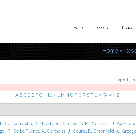
Home
Research
Project
Home
»
Res
You are
Export 5 r
A
B
C
D
E
F
G
H
I
J
K
L
M
N
O
P
Q
R
S
T
U
V
W
X
Y
Z
l, R. J.
,
Camacho, D. M.
,
Allison, K. R.
,
Kellis, M.
,
Collins, J. J.
,
Aderhold,
el, R.
,
De La Fuente, A.
,
Gertheiss, J.
,
Geurts, P.
,
Greenfield, A.
,
Grzego