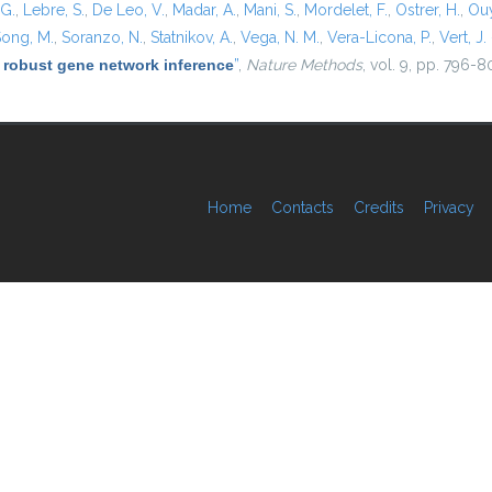
 G.
,
Lebre, S.
,
De Leo, V.
,
Madar, A.
,
Mani, S.
,
Mordelet, F.
,
Ostrer, H.
,
Ouy
ong, M.
,
Soranzo, N.
,
Statnikov, A.
,
Vega, N. M.
,
Vera-Licona, P.
,
Vert, J. 
 robust gene network inference
”
,
Nature Methods
, vol. 9, pp. 796-8
Home
Contacts
Credits
Privacy