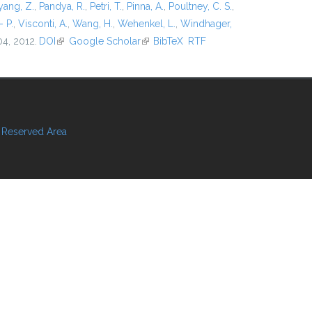
ang, Z.
,
Pandya, R.
,
Petri, T.
,
Pinna, A.
,
Poultney, C. S.
,
- P.
,
Visconti, A.
,
Wang, H.
,
Wehenkel, L.
,
Windhager,
04, 2012.
DOI
(link is external)
Google Scholar
(link is external)
BibTeX
RTF
Reserved Area