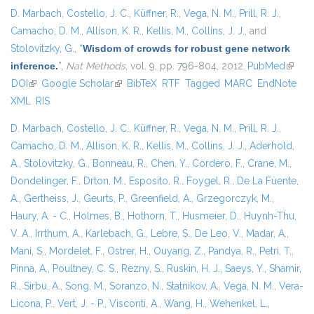
D. Marbach
,
Costello, J. C.
,
Küffner, R.
,
Vega, N. M.
,
Prill, R. J.
,
Camacho, D. M.
,
Allison, K. R.
,
Kellis, M.
,
Collins, J. J.
, and
Stolovitzky, G.
,
“
Wisdom of crowds for robust gene network
inference.
”
,
Nat Methods
, vol. 9, pp. 796-804, 2012.
PubMed
(link is
DOI
(link is external)
Google Scholar
(link is external)
BibTeX
RTF
Tagged
MARC
EndNote
extern
XML
RIS
D. Marbach
,
Costello, J. C.
,
Küffner, R.
,
Vega, N. M.
,
Prill, R. J.
,
Camacho, D. M.
,
Allison, K. R.
,
Kellis, M.
,
Collins, J. J.
,
Aderhold,
A.
,
Stolovitzky, G.
,
Bonneau, R.
,
Chen, Y.
,
Cordero, F.
,
Crane, M.
,
Dondelinger, F.
,
Drton, M.
,
Esposito, R.
,
Foygel, R.
,
De La Fuente,
A.
,
Gertheiss, J.
,
Geurts, P.
,
Greenfield, A.
,
Grzegorczyk, M.
,
Haury, A. - C.
,
Holmes, B.
,
Hothorn, T.
,
Husmeier, D.
,
Huynh-Thu,
V. A.
,
Irrthum, A.
,
Karlebach, G.
,
Lebre, S.
,
De Leo, V.
,
Madar, A.
,
Mani, S.
,
Mordelet, F.
,
Ostrer, H.
,
Ouyang, Z.
,
Pandya, R.
,
Petri, T.
,
Pinna, A.
,
Poultney, C. S.
,
Rezny, S.
,
Ruskin, H. J.
,
Saeys, Y.
,
Shamir,
R.
,
Sirbu, A.
,
Song, M.
,
Soranzo, N.
,
Statnikov, A.
,
Vega, N. M.
,
Vera-
Licona, P.
,
Vert, J. - P.
,
Visconti, A.
,
Wang, H.
,
Wehenkel, L.
,