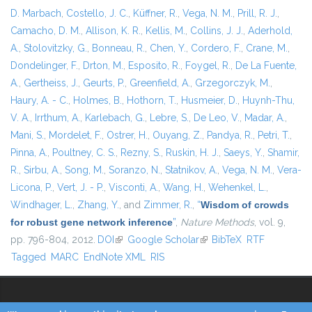
D. Marbach
,
Costello, J. C.
,
Küffner, R.
,
Vega, N. M.
,
Prill, R. J.
,
Camacho, D. M.
,
Allison, K. R.
,
Kellis, M.
,
Collins, J. J.
,
Aderhold,
A.
,
Stolovitzky, G.
,
Bonneau, R.
,
Chen, Y.
,
Cordero, F.
,
Crane, M.
,
Dondelinger, F.
,
Drton, M.
,
Esposito, R.
,
Foygel, R.
,
De La Fuente,
A.
,
Gertheiss, J.
,
Geurts, P.
,
Greenfield, A.
,
Grzegorczyk, M.
,
Haury, A. - C.
,
Holmes, B.
,
Hothorn, T.
,
Husmeier, D.
,
Huynh-Thu,
V. A.
,
Irrthum, A.
,
Karlebach, G.
,
Lebre, S.
,
De Leo, V.
,
Madar, A.
,
Mani, S.
,
Mordelet, F.
,
Ostrer, H.
,
Ouyang, Z.
,
Pandya, R.
,
Petri, T.
,
Pinna, A.
,
Poultney, C. S.
,
Rezny, S.
,
Ruskin, H. J.
,
Saeys, Y.
,
Shamir,
R.
,
Sirbu, A.
,
Song, M.
,
Soranzo, N.
,
Statnikov, A.
,
Vega, N. M.
,
Vera-
Licona, P.
,
Vert, J. - P.
,
Visconti, A.
,
Wang, H.
,
Wehenkel, L.
,
Windhager, L.
,
Zhang, Y.
, and
Zimmer, R.
,
“
Wisdom of crowds
for robust gene network inference
”
,
Nature Methods
, vol. 9,
pp. 796-804, 2012.
DOI
(link is external)
Google Scholar
(link is external)
BibTeX
RTF
Tagged
MARC
EndNote XML
RIS