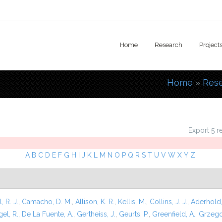
Home
Research
Project
Home
»
Res
You are
Export 5 r
A
B
C
D
E
F
G
H
I
J
K
L
M
N
O
P
Q
R
S
T
U
V
W
X
Y
Z
l, R. J.
,
Camacho, D. M.
,
Allison, K. R.
,
Kellis, M.
,
Collins, J. J.
,
Aderhold,
el, R.
,
De La Fuente, A.
,
Gertheiss, J.
,
Geurts, P.
,
Greenfield, A.
,
Grzego