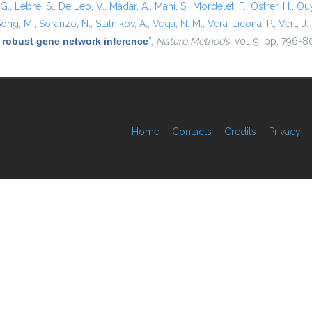
 G.
,
Lebre, S.
,
De Leo, V.
,
Madar, A.
,
Mani, S.
,
Mordelet, F.
,
Ostrer, H.
,
Ouy
ong, M.
,
Soranzo, N.
,
Statnikov, A.
,
Vega, N. M.
,
Vera-Licona, P.
,
Vert, J. 
 robust gene network inference
”
,
Nature Methods
, vol. 9, pp. 796-8
Home
Contacts
Credits
Privacy