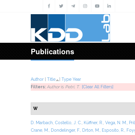
Skip to main content
Publications
Author
[
Title
]
Type
Year
Filters:
Author
is
Petri, T.
[Clear All Filters]
W
D. Marbach
,
Costello, J. C.
,
Küffner, R.
,
Vega, N. M.
,
Pril
Crane, M.
,
Dondelinger, F.
,
Drton, M.
,
Esposito, R.
,
Foyg