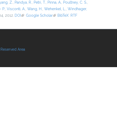
ang, Z.
,
Pandya, R.
,
Petri, T.
,
Pinna, A.
,
Poultney, C. S.
,
- P.
,
Visconti, A.
,
Wang, H.
,
Wehenkel, L.
,
Windhager,
04, 2012.
DOI
(link is external)
Google Scholar
(link is external)
BibTeX
RTF
Reserved Area