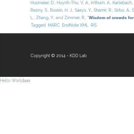
Husmeier, D.
,
Huynh-Thu, V. A.
,
Irrthum, A.
,
Karlebach,
Rezny, S.
,
Ruskin, H. J.
,
Saeys, Y.
,
Shamir, R.
,
Sirbu, A.
,
S
L.
,
Zhang, Y.
, and
Zimmer, R.
,
“
Wisdom of crowds for
Tagged
MARC
EndNote XML
RIS
Copyright © 2014 - KDD Lab
Hello Worldaaa