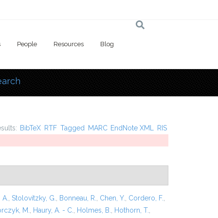
s
People
Resources
Blog
earch
 here
esults:
BibTeX
RTF
Tagged
MARC
EndNote XML
RIS
 A.
,
Stolovitzky, G.
,
Bonneau, R.
,
Chen, Y.
,
Cordero, F.
,
rczyk, M.
,
Haury, A. - C.
,
Holmes, B.
,
Hothorn, T.
,