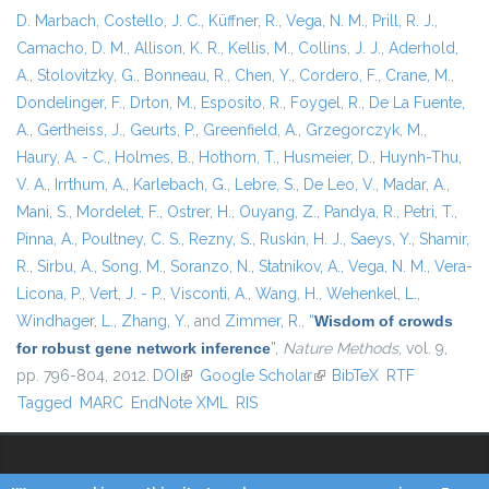
D. Marbach
,
Costello, J. C.
,
Küffner, R.
,
Vega, N. M.
,
Prill, R. J.
,
Camacho, D. M.
,
Allison, K. R.
,
Kellis, M.
,
Collins, J. J.
,
Aderhold,
A.
,
Stolovitzky, G.
,
Bonneau, R.
,
Chen, Y.
,
Cordero, F.
,
Crane, M.
,
Dondelinger, F.
,
Drton, M.
,
Esposito, R.
,
Foygel, R.
,
De La Fuente,
A.
,
Gertheiss, J.
,
Geurts, P.
,
Greenfield, A.
,
Grzegorczyk, M.
,
Haury, A. - C.
,
Holmes, B.
,
Hothorn, T.
,
Husmeier, D.
,
Huynh-Thu,
V. A.
,
Irrthum, A.
,
Karlebach, G.
,
Lebre, S.
,
De Leo, V.
,
Madar, A.
,
Mani, S.
,
Mordelet, F.
,
Ostrer, H.
,
Ouyang, Z.
,
Pandya, R.
,
Petri, T.
,
Pinna, A.
,
Poultney, C. S.
,
Rezny, S.
,
Ruskin, H. J.
,
Saeys, Y.
,
Shamir,
R.
,
Sirbu, A.
,
Song, M.
,
Soranzo, N.
,
Statnikov, A.
,
Vega, N. M.
,
Vera-
Licona, P.
,
Vert, J. - P.
,
Visconti, A.
,
Wang, H.
,
Wehenkel, L.
,
Windhager, L.
,
Zhang, Y.
, and
Zimmer, R.
,
“
Wisdom of crowds
for robust gene network inference
”
,
Nature Methods
, vol. 9,
pp. 796-804, 2012.
DOI
(link is external)
Google Scholar
(link is external)
BibTeX
RTF
Tagged
MARC
EndNote XML
RIS