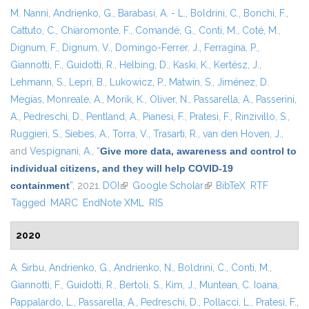
M. Nanni
,
Andrienko, G.
,
Barabasi, A. - L.
,
Boldrini, C.
,
Bonchi, F.
,
Cattuto, C.
,
Chiaromonte, F.
,
Comandé, G.
,
Conti, M.
,
Coté, M.
,
Dignum, F.
,
Dignum, V.
,
Domingo-Ferrer, J.
,
Ferragina, P.
,
Giannotti, F.
,
Guidotti, R.
,
Helbing, D.
,
Kaski, K.
,
Kertész, J.
,
Lehmann, S.
,
Lepri, B.
,
Lukowicz, P.
,
Matwin, S.
,
Jiménez, D.
Megías
,
Monreale, A.
,
Morik, K.
,
Oliver, N.
,
Passarella, A.
,
Passerini,
A.
,
Pedreschi, D.
,
Pentland, A.
,
Pianesi, F.
,
Pratesi, F.
,
Rinzivillo, S.
,
Ruggieri, S.
,
Siebes, A.
,
Torra, V.
,
Trasarti, R.
,
van den Hoven, J.
,
and
Vespignani, A.
,
“
Give more data, awareness and control to
individual citizens, and they will help COVID-19
containment
”
, 2021.
DOI
(link is external)
Google Scholar
(link is external)
BibTeX
RTF
Tagged
MARC
EndNote XML
RIS
2020
A. Sirbu
,
Andrienko, G.
,
Andrienko, N.
,
Boldrini, C.
,
Conti, M.
,
Giannotti, F.
,
Guidotti, R.
,
Bertoli, S.
,
Kim, J.
,
Muntean, C. Ioana
,
Pappalardo, L.
,
Passarella, A.
,
Pedreschi, D.
,
Pollacci, L.
,
Pratesi, F.
,