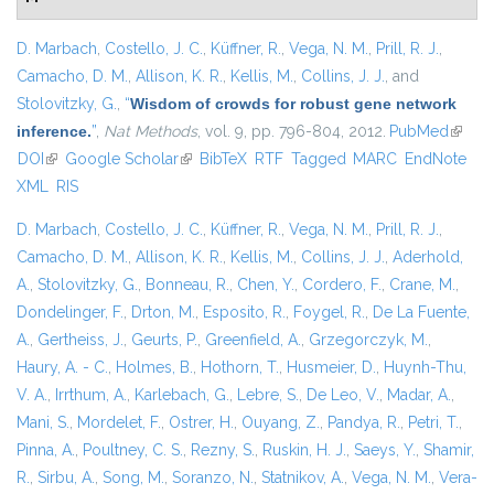
D. Marbach
,
Costello, J. C.
,
Küffner, R.
,
Vega, N. M.
,
Prill, R. J.
,
Camacho, D. M.
,
Allison, K. R.
,
Kellis, M.
,
Collins, J. J.
, and
Stolovitzky, G.
,
“
Wisdom of crowds for robust gene network
inference.
”
,
Nat Methods
, vol. 9, pp. 796-804, 2012.
PubMed
(link is
DOI
(link is external)
Google Scholar
(link is external)
BibTeX
RTF
Tagged
MARC
EndNote
extern
XML
RIS
D. Marbach
,
Costello, J. C.
,
Küffner, R.
,
Vega, N. M.
,
Prill, R. J.
,
Camacho, D. M.
,
Allison, K. R.
,
Kellis, M.
,
Collins, J. J.
,
Aderhold,
A.
,
Stolovitzky, G.
,
Bonneau, R.
,
Chen, Y.
,
Cordero, F.
,
Crane, M.
,
Dondelinger, F.
,
Drton, M.
,
Esposito, R.
,
Foygel, R.
,
De La Fuente,
A.
,
Gertheiss, J.
,
Geurts, P.
,
Greenfield, A.
,
Grzegorczyk, M.
,
Haury, A. - C.
,
Holmes, B.
,
Hothorn, T.
,
Husmeier, D.
,
Huynh-Thu,
V. A.
,
Irrthum, A.
,
Karlebach, G.
,
Lebre, S.
,
De Leo, V.
,
Madar, A.
,
Mani, S.
,
Mordelet, F.
,
Ostrer, H.
,
Ouyang, Z.
,
Pandya, R.
,
Petri, T.
,
Pinna, A.
,
Poultney, C. S.
,
Rezny, S.
,
Ruskin, H. J.
,
Saeys, Y.
,
Shamir,
R.
,
Sirbu, A.
,
Song, M.
,
Soranzo, N.
,
Statnikov, A.
,
Vega, N. M.
,
Vera-