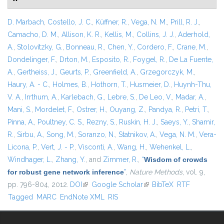
D. Marbach
,
Costello, J. C.
,
Küffner, R.
,
Vega, N. M.
,
Prill, R. J.
,
Camacho, D. M.
,
Allison, K. R.
,
Kellis, M.
,
Collins, J. J.
,
Aderhold,
A.
,
Stolovitzky, G.
,
Bonneau, R.
,
Chen, Y.
,
Cordero, F.
,
Crane, M.
,
Dondelinger, F.
,
Drton, M.
,
Esposito, R.
,
Foygel, R.
,
De La Fuente,
A.
,
Gertheiss, J.
,
Geurts, P.
,
Greenfield, A.
,
Grzegorczyk, M.
,
Haury, A. - C.
,
Holmes, B.
,
Hothorn, T.
,
Husmeier, D.
,
Huynh-Thu,
V. A.
,
Irrthum, A.
,
Karlebach, G.
,
Lebre, S.
,
De Leo, V.
,
Madar, A.
,
Mani, S.
,
Mordelet, F.
,
Ostrer, H.
,
Ouyang, Z.
,
Pandya, R.
,
Petri, T.
,
Pinna, A.
,
Poultney, C. S.
,
Rezny, S.
,
Ruskin, H. J.
,
Saeys, Y.
,
Shamir,
R.
,
Sirbu, A.
,
Song, M.
,
Soranzo, N.
,
Statnikov, A.
,
Vega, N. M.
,
Vera-
Licona, P.
,
Vert, J. - P.
,
Visconti, A.
,
Wang, H.
,
Wehenkel, L.
,
Windhager, L.
,
Zhang, Y.
, and
Zimmer, R.
,
“
Wisdom of crowds
for robust gene network inference
”
,
Nature Methods
, vol. 9,
pp. 796-804, 2012.
DOI
(link is external)
Google Scholar
(link is external)
BibTeX
RTF
Tagged
MARC
EndNote XML
RIS