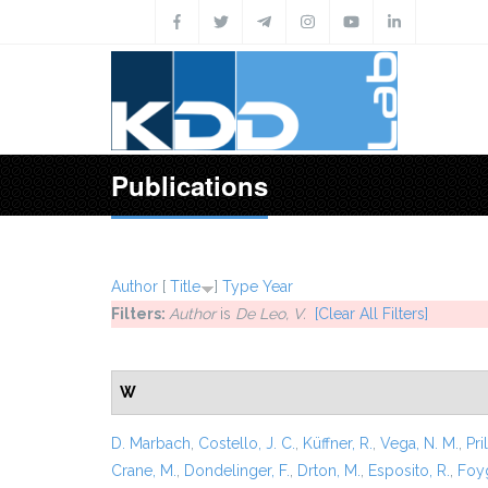
Skip to main content
Publications
Author
[
Title
]
Type
Year
Filters:
Author
is
De Leo, V.
[Clear All Filters]
W
D. Marbach
,
Costello, J. C.
,
Küffner, R.
,
Vega, N. M.
,
Pril
Crane, M.
,
Dondelinger, F.
,
Drton, M.
,
Esposito, R.
,
Foyg