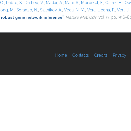
 G.
,
Lebre, S.
,
De Leo, V.
,
Madar, A.
,
Mani, S.
,
Mordelet, F.
,
Ostrer, H.
,
Ouy
ong, M.
,
Soranzo, N.
,
Statnikov, A.
,
Vega, N. M.
,
Vera-Licona, P.
,
Vert, J. 
 robust gene network inference
”
,
Nature Methods
, vol. 9, pp. 796-8
Home
Contacts
Credits
Privacy