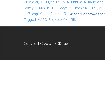
Husmeier, D.
,
Huynh-Thu, V. A.
,
Irrthum, A.
,
Karlebach,
Rezny, S.
,
Ruskin, H. J.
,
Saeys, Y.
,
Shamir, R.
,
Sirbu, A.
,
S
L.
,
Zhang, Y.
, and
Zimmer, R.
,
“
Wisdom of crowds for
Tagged
MARC
EndNote XML
RIS
Copyright © 2014 - KDD Lab