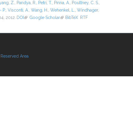
ang, Z.
,
Pandya, R.
,
Petri, T.
,
Pinna, A.
,
Poultney, C. S.
,
- P.
,
Visconti, A.
,
Wang, H.
,
Wehenkel, L.
,
Windhager,
04, 2012.
DOI
(link is external)
Google Scholar
(link is external)
BibTeX
RTF
Reserved Area