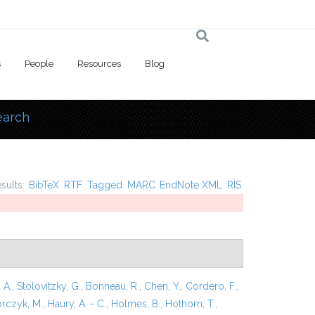
s
People
Resources
Blog
earch
 here
esults:
BibTeX
RTF
Tagged
MARC
EndNote XML
RIS
 A.
,
Stolovitzky, G.
,
Bonneau, R.
,
Chen, Y.
,
Cordero, F.
,
rczyk, M.
,
Haury, A. - C.
,
Holmes, B.
,
Hothorn, T.
,