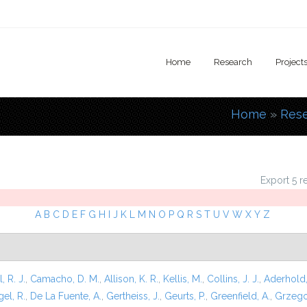
Home
Research
Project
Home
»
Res
You are
Export 5 r
A
B
C
D
E
F
G
H
I
J
K
L
M
N
O
P
Q
R
S
T
U
V
W
X
Y
Z
l, R. J.
,
Camacho, D. M.
,
Allison, K. R.
,
Kellis, M.
,
Collins, J. J.
,
Aderhold,
el, R.
,
De La Fuente, A.
,
Gertheiss, J.
,
Geurts, P.
,
Greenfield, A.
,
Grzego