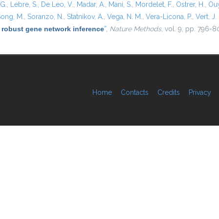
 G.
,
Lebre, S.
,
De Leo, V.
,
Madar, A.
,
Mani, S.
,
Mordelet, F.
,
Ostrer, H.
,
Ouy
ong, M.
,
Soranzo, N.
,
Statnikov, A.
,
Vega, N. M.
,
Vera-Licona, P.
,
Vert, J. 
 robust gene network inference
”
,
Nature Methods
, vol. 9, pp. 796-8
Home
Contacts
Credits
Privacy