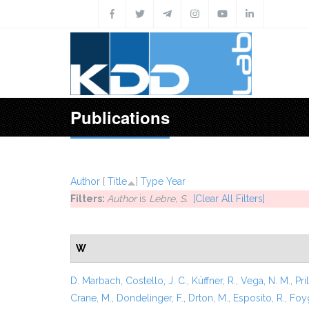
Skip to main content
Publications
Author
[
Title
]
Type
Year
Filters:
Author
is
Lebre, S.
[Clear All Filters]
W
D. Marbach
,
Costello, J. C.
,
Küffner, R.
,
Vega, N. M.
,
Pril
Crane, M.
,
Dondelinger, F.
,
Drton, M.
,
Esposito, R.
,
Foyg