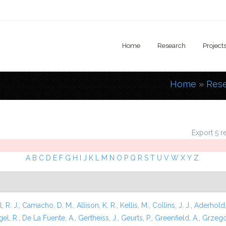
Home
Research
Project
Home
»
Res
You are
Export 5 r
A
B
C
D
E
F
G
H
I
J
K
L
M
N
O
P
Q
R
S
T
U
V
W
X
Y
Z
l, R. J.
,
Camacho, D. M.
,
Allison, K. R.
,
Kellis, M.
,
Collins, J. J.
,
Aderhold,
el, R.
,
De La Fuente, A.
,
Gertheiss, J.
,
Geurts, P.
,
Greenfield, A.
,
Grzego