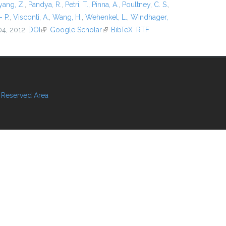
ang, Z.
,
Pandya, R.
,
Petri, T.
,
Pinna, A.
,
Poultney, C. S.
,
- P.
,
Visconti, A.
,
Wang, H.
,
Wehenkel, L.
,
Windhager,
04, 2012.
DOI
(link is external)
Google Scholar
(link is external)
BibTeX
RTF
Reserved Area