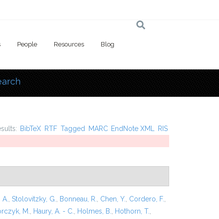
s
People
Resources
Blog
earch
 here
esults:
BibTeX
RTF
Tagged
MARC
EndNote XML
RIS
 A.
,
Stolovitzky, G.
,
Bonneau, R.
,
Chen, Y.
,
Cordero, F.
,
rczyk, M.
,
Haury, A. - C.
,
Holmes, B.
,
Hothorn, T.
,