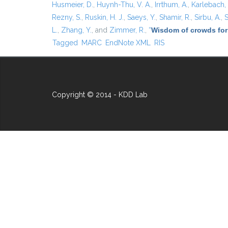
Husmeier, D.
,
Huynh-Thu, V. A.
,
Irrthum, A.
,
Karlebach,
Rezny, S.
,
Ruskin, H. J.
,
Saeys, Y.
,
Shamir, R.
,
Sirbu, A.
,
S
L.
,
Zhang, Y.
, and
Zimmer, R.
,
“
Wisdom of crowds for
Tagged
MARC
EndNote XML
RIS
Copyright © 2014 - KDD Lab