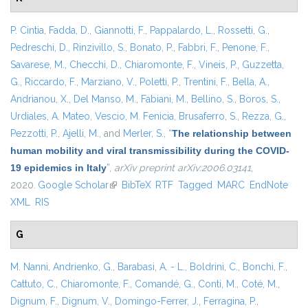
P. Cintia
,
Fadda, D.
,
Giannotti, F.
,
Pappalardo, L.
,
Rossetti, G.
,
Pedreschi, D.
,
Rinzivillo, S.
,
Bonato, P.
,
Fabbri, F.
,
Penone, F.
,
Savarese, M.
,
Checchi, D.
,
Chiaromonte, F.
,
Vineis, P.
,
Guzzetta,
G.
,
Riccardo, F.
,
Marziano, V.
,
Poletti, P.
,
Trentini, F.
,
Bella, A.
,
Andrianou, X.
,
Del Manso, M.
,
Fabiani, M.
,
Bellino, S.
,
Boros, S.
,
Urdiales, A. Mateo
,
Vescio, M. Fenicia
,
Brusaferro, S.
,
Rezza, G.
,
Pezzotti, P.
,
Ajelli, M.
, and
Merler, S.
,
“
The relationship between
human mobility and viral transmissibility during the COVID-
19 epidemics in Italy
”
,
arXiv preprint arXiv:2006.03141
,
2020.
Google Scholar
(link is external)
BibTeX
RTF
Tagged
MARC
EndNote
XML
RIS
G
M. Nanni
,
Andrienko, G.
,
Barabasi, A. - L.
,
Boldrini, C.
,
Bonchi, F.
,
Cattuto, C.
,
Chiaromonte, F.
,
Comandé, G.
,
Conti, M.
,
Coté, M.
,
Dignum, F.
,
Dignum, V.
,
Domingo-Ferrer, J.
,
Ferragina, P.
,