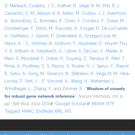
D. Marbach
,
Costello, J. C.
,
Küffner, R.
,
Vega, N. M.
,
Prill, R. J.
,
Camacho, D. M.
,
Allison, K. R.
,
Kellis, M.
,
Collins, J. J.
,
Aderhold,
A.
,
Stolovitzky, G.
,
Bonneau, R.
,
Chen, Y.
,
Cordero, F.
,
Crane, M.
,
Dondelinger, F.
,
Drton, M.
,
Esposito, R.
,
Foygel, R.
,
De La Fuente,
A.
,
Gertheiss, J.
,
Geurts, P.
,
Greenfield, A.
,
Grzegorczyk, M.
,
Haury, A. - C.
,
Holmes, B.
,
Hothorn, T.
,
Husmeier, D.
,
Huynh-Thu,
V. A.
,
Irrthum, A.
,
Karlebach, G.
,
Lebre, S.
,
De Leo, V.
,
Madar, A.
,
Mani, S.
,
Mordelet, F.
,
Ostrer, H.
,
Ouyang, Z.
,
Pandya, R.
,
Petri, T.
,
Pinna, A.
,
Poultney, C. S.
,
Rezny, S.
,
Ruskin, H. J.
,
Saeys, Y.
,
Shamir,
R.
,
Sirbu, A.
,
Song, M.
,
Soranzo, N.
,
Statnikov, A.
,
Vega, N. M.
,
Vera-
Licona, P.
,
Vert, J. - P.
,
Visconti, A.
,
Wang, H.
,
Wehenkel, L.
,
Windhager, L.
,
Zhang, Y.
, and
Zimmer, R.
,
“
Wisdom of crowds
for robust gene network inference
”
,
Nature Methods
, vol. 9,
pp. 796-804, 2012.
DOI
(link is external)
Google Scholar
(link is external)
BibTeX
RTF
Tagged
MARC
EndNote XML
RIS