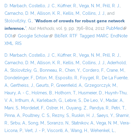
D. Marbach
,
Costello, J. C.
,
Küffner, R.
,
Vega, N. M.
,
Prill, R. J.
,
Camacho, D. M.
,
Allison, K. R.
,
Kellis, M.
,
Collins, J. J.
, and
Stolovitzky, G.
,
“
Wisdom of crowds for robust gene network
inference.
”
,
Nat Methods
, vol. 9, pp. 796-804, 2012.
PubMed
(link is
DOI
(link is external)
Google Scholar
(link is external)
BibTeX
RTF
Tagged
MARC
EndNote
extern
XML
RIS
D. Marbach
,
Costello, J. C.
,
Küffner, R.
,
Vega, N. M.
,
Prill, R. J.
,
Camacho, D. M.
,
Allison, K. R.
,
Kellis, M.
,
Collins, J. J.
,
Aderhold,
A.
,
Stolovitzky, G.
,
Bonneau, R.
,
Chen, Y.
,
Cordero, F.
,
Crane, M.
,
Dondelinger, F.
,
Drton, M.
,
Esposito, R.
,
Foygel, R.
,
De La Fuente,
A.
,
Gertheiss, J.
,
Geurts, P.
,
Greenfield, A.
,
Grzegorczyk, M.
,
Haury, A. - C.
,
Holmes, B.
,
Hothorn, T.
,
Husmeier, D.
,
Huynh-Thu,
V. A.
,
Irrthum, A.
,
Karlebach, G.
,
Lebre, S.
,
De Leo, V.
,
Madar, A.
,
Mani, S.
,
Mordelet, F.
,
Ostrer, H.
,
Ouyang, Z.
,
Pandya, R.
,
Petri, T.
,
Pinna, A.
,
Poultney, C. S.
,
Rezny, S.
,
Ruskin, H. J.
,
Saeys, Y.
,
Shamir,
R.
,
Sirbu, A.
,
Song, M.
,
Soranzo, N.
,
Statnikov, A.
,
Vega, N. M.
,
Vera-
Licona, P.
,
Vert, J. - P.
,
Visconti, A.
,
Wang, H.
,
Wehenkel, L.
,