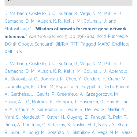
D. Marbach
,
Costello, J. C.
,
Küffner, R.
,
Vega, N. M.
,
Prill, R. J.
,
Camacho, D. M.
,
Allison, K. R.
,
Kellis, M.
,
Collins, J. J.
, and
Stolovitzky, G.
,
“
Wisdom of crowds for robust gene network
inference.
”
,
Nat Methods
, vol. 9, pp. 796-804, 2012.
PubMed
(link is
DOI
(link is external)
Google Scholar
(link is external)
BibTeX
RTF
Tagged
MARC
EndNote
extern
XML
RIS
D. Marbach
,
Costello, J. C.
,
Küffner, R.
,
Vega, N. M.
,
Prill, R. J.
,
Camacho, D. M.
,
Allison, K. R.
,
Kellis, M.
,
Collins, J. J.
,
Aderhold,
A.
,
Stolovitzky, G.
,
Bonneau, R.
,
Chen, Y.
,
Cordero, F.
,
Crane, M.
,
Dondelinger, F.
,
Drton, M.
,
Esposito, R.
,
Foygel, R.
,
De La Fuente,
A.
,
Gertheiss, J.
,
Geurts, P.
,
Greenfield, A.
,
Grzegorczyk, M.
,
Haury, A. - C.
,
Holmes, B.
,
Hothorn, T.
,
Husmeier, D.
,
Huynh-Thu,
V. A.
,
Irrthum, A.
,
Karlebach, G.
,
Lebre, S.
,
De Leo, V.
,
Madar, A.
,
Mani, S.
,
Mordelet, F.
,
Ostrer, H.
,
Ouyang, Z.
,
Pandya, R.
,
Petri, T.
,
Pinna, A.
,
Poultney, C. S.
,
Rezny, S.
,
Ruskin, H. J.
,
Saeys, Y.
,
Shamir,
R.
,
Sirbu, A.
,
Song, M.
,
Soranzo, N.
,
Statnikov, A.
,
Vega, N. M.
,
Vera-