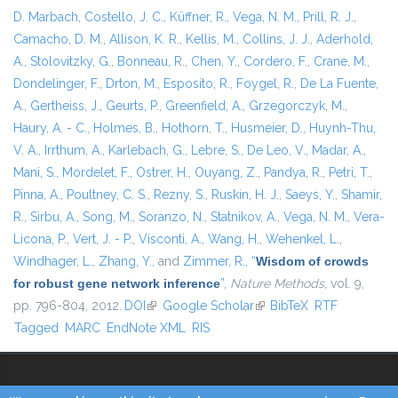
D. Marbach
,
Costello, J. C.
,
Küffner, R.
,
Vega, N. M.
,
Prill, R. J.
,
Camacho, D. M.
,
Allison, K. R.
,
Kellis, M.
,
Collins, J. J.
,
Aderhold,
A.
,
Stolovitzky, G.
,
Bonneau, R.
,
Chen, Y.
,
Cordero, F.
,
Crane, M.
,
Dondelinger, F.
,
Drton, M.
,
Esposito, R.
,
Foygel, R.
,
De La Fuente,
A.
,
Gertheiss, J.
,
Geurts, P.
,
Greenfield, A.
,
Grzegorczyk, M.
,
Haury, A. - C.
,
Holmes, B.
,
Hothorn, T.
,
Husmeier, D.
,
Huynh-Thu,
V. A.
,
Irrthum, A.
,
Karlebach, G.
,
Lebre, S.
,
De Leo, V.
,
Madar, A.
,
Mani, S.
,
Mordelet, F.
,
Ostrer, H.
,
Ouyang, Z.
,
Pandya, R.
,
Petri, T.
,
Pinna, A.
,
Poultney, C. S.
,
Rezny, S.
,
Ruskin, H. J.
,
Saeys, Y.
,
Shamir,
R.
,
Sirbu, A.
,
Song, M.
,
Soranzo, N.
,
Statnikov, A.
,
Vega, N. M.
,
Vera-
Licona, P.
,
Vert, J. - P.
,
Visconti, A.
,
Wang, H.
,
Wehenkel, L.
,
Windhager, L.
,
Zhang, Y.
, and
Zimmer, R.
,
“
Wisdom of crowds
for robust gene network inference
”
,
Nature Methods
, vol. 9,
pp. 796-804, 2012.
DOI
(link is external)
Google Scholar
(link is external)
BibTeX
RTF
Tagged
MARC
EndNote XML
RIS