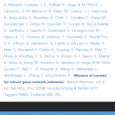
D. Marbach
,
Costello, J. C.
,
Küffner, R.
,
Vega, N. M.
,
Prill, R. J.
,
Camacho, D. M.
,
Allison, K. R.
,
Kellis, M.
,
Collins, J. J.
,
Aderhold,
A.
,
Stolovitzky, G.
,
Bonneau, R.
,
Chen, Y.
,
Cordero, F.
,
Crane, M.
,
Dondelinger, F.
,
Drton, M.
,
Esposito, R.
,
Foygel, R.
,
De La Fuente,
A.
,
Gertheiss, J.
,
Geurts, P.
,
Greenfield, A.
,
Grzegorczyk, M.
,
Haury, A. - C.
,
Holmes, B.
,
Hothorn, T.
,
Husmeier, D.
,
Huynh-Thu,
V. A.
,
Irrthum, A.
,
Karlebach, G.
,
Lebre, S.
,
De Leo, V.
,
Madar, A.
,
Mani, S.
,
Mordelet, F.
,
Ostrer, H.
,
Ouyang, Z.
,
Pandya, R.
,
Petri, T.
,
Pinna, A.
,
Poultney, C. S.
,
Rezny, S.
,
Ruskin, H. J.
,
Saeys, Y.
,
Shamir,
R.
,
Sirbu, A.
,
Song, M.
,
Soranzo, N.
,
Statnikov, A.
,
Vega, N. M.
,
Vera-
Licona, P.
,
Vert, J. - P.
,
Visconti, A.
,
Wang, H.
,
Wehenkel, L.
,
Windhager, L.
,
Zhang, Y.
, and
Zimmer, R.
,
“
Wisdom of crowds
for robust gene network inference
”
,
Nature Methods
, vol. 9,
pp. 796-804, 2012.
DOI
(link is external)
Google Scholar
(link is external)
BibTeX
RTF
Tagged
MARC
EndNote XML
RIS