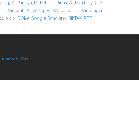
ang, Z.
,
Pandya, R.
,
Petri, T.
,
Pinna, A.
,
Poultney, C. S.
,
- P.
,
Visconti, A.
,
Wang, H.
,
Wehenkel, L.
,
Windhager,
04, 2012.
DOI
(link is external)
Google Scholar
(link is external)
BibTeX
RTF
Reserved Area