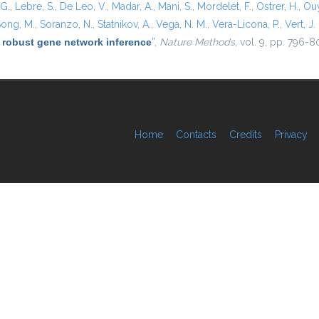
 G.
,
Lebre, S.
,
De Leo, V.
,
Madar, A.
,
Mani, S.
,
Mordelet, F.
,
Ostrer, H.
,
Ouy
ong, M.
,
Soranzo, N.
,
Statnikov, A.
,
Vega, N. M.
,
Vera-Licona, P.
,
Vert, J. 
 robust gene network inference
”
,
Nature Methods
, vol. 9, pp. 796-8
Home
Contacts
Credits
Privacy