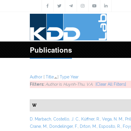
Skip to main content
Publications
Author
[
Title
]
Type
Year
Filters:
Author
is
Huynh-Thu, V.A.
[Clear All Filters]
W
D. Marbach
,
Costello, J. C.
,
Küffner, R.
,
Vega, N. M.
,
Pril
Crane, M.
,
Dondelinger, F.
,
Drton, M.
,
Esposito, R.
,
Foyg