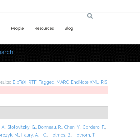
s
People
Resources
Blog
earch
 here
esults:
BibTeX
RTF
Tagged
MARC
EndNote XML
RIS
 A.
,
Stolovitzky, G.
,
Bonneau, R.
,
Chen, Y.
,
Cordero, F.
,
rczyk, M.
,
Haury, A. - C.
,
Holmes, B.
,
Hothorn, T.
,