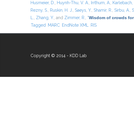
Husmeier, D.
,
Huynh-Thu, V. A.
,
Irrthum, A.
,
Karlebach,
Rezny, S.
,
Ruskin, H. J.
,
Saeys, Y.
,
Shamir, R.
,
Sirbu, A.
,
S
L.
,
Zhang, Y.
, and
Zimmer, R.
,
“
Wisdom of crowds for
Tagged
MARC
EndNote XML
RIS
Copyright © 2014 - KDD Lab