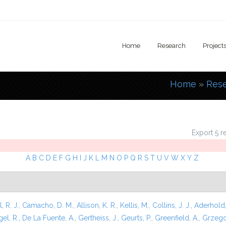
Home
Research
Project
Home
»
Res
You are
Export 5 r
A
B
C
D
E
F
G
H
I
J
K
L
M
N
O
P
Q
R
S
T
U
V
W
X
Y
Z
l, R. J.
,
Camacho, D. M.
,
Allison, K. R.
,
Kellis, M.
,
Collins, J. J.
,
Aderhold,
el, R.
,
De La Fuente, A.
,
Gertheiss, J.
,
Geurts, P.
,
Greenfield, A.
,
Grzego