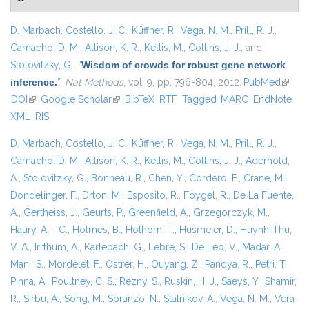
D. Marbach
,
Costello, J. C.
,
Küffner, R.
,
Vega, N. M.
,
Prill, R. J.
,
Camacho, D. M.
,
Allison, K. R.
,
Kellis, M.
,
Collins, J. J.
, and
Stolovitzky, G.
,
“
Wisdom of crowds for robust gene network
inference.
”
,
Nat Methods
, vol. 9, pp. 796-804, 2012.
PubMed
(link is
DOI
(link is external)
Google Scholar
(link is external)
BibTeX
RTF
Tagged
MARC
EndNote
extern
XML
RIS
D. Marbach
,
Costello, J. C.
,
Küffner, R.
,
Vega, N. M.
,
Prill, R. J.
,
Camacho, D. M.
,
Allison, K. R.
,
Kellis, M.
,
Collins, J. J.
,
Aderhold,
A.
,
Stolovitzky, G.
,
Bonneau, R.
,
Chen, Y.
,
Cordero, F.
,
Crane, M.
,
Dondelinger, F.
,
Drton, M.
,
Esposito, R.
,
Foygel, R.
,
De La Fuente,
A.
,
Gertheiss, J.
,
Geurts, P.
,
Greenfield, A.
,
Grzegorczyk, M.
,
Haury, A. - C.
,
Holmes, B.
,
Hothorn, T.
,
Husmeier, D.
,
Huynh-Thu,
V. A.
,
Irrthum, A.
,
Karlebach, G.
,
Lebre, S.
,
De Leo, V.
,
Madar, A.
,
Mani, S.
,
Mordelet, F.
,
Ostrer, H.
,
Ouyang, Z.
,
Pandya, R.
,
Petri, T.
,
Pinna, A.
,
Poultney, C. S.
,
Rezny, S.
,
Ruskin, H. J.
,
Saeys, Y.
,
Shamir,
R.
,
Sirbu, A.
,
Song, M.
,
Soranzo, N.
,
Statnikov, A.
,
Vega, N. M.
,
Vera-