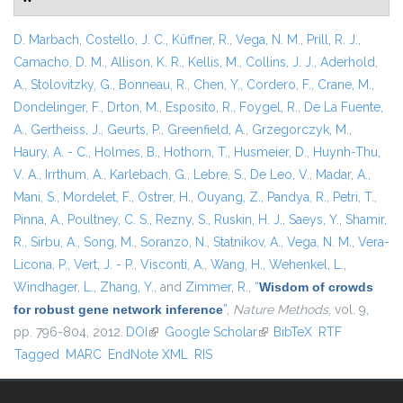
D. Marbach
,
Costello, J. C.
,
Küffner, R.
,
Vega, N. M.
,
Prill, R. J.
,
Camacho, D. M.
,
Allison, K. R.
,
Kellis, M.
,
Collins, J. J.
,
Aderhold,
A.
,
Stolovitzky, G.
,
Bonneau, R.
,
Chen, Y.
,
Cordero, F.
,
Crane, M.
,
Dondelinger, F.
,
Drton, M.
,
Esposito, R.
,
Foygel, R.
,
De La Fuente,
A.
,
Gertheiss, J.
,
Geurts, P.
,
Greenfield, A.
,
Grzegorczyk, M.
,
Haury, A. - C.
,
Holmes, B.
,
Hothorn, T.
,
Husmeier, D.
,
Huynh-Thu,
V. A.
,
Irrthum, A.
,
Karlebach, G.
,
Lebre, S.
,
De Leo, V.
,
Madar, A.
,
Mani, S.
,
Mordelet, F.
,
Ostrer, H.
,
Ouyang, Z.
,
Pandya, R.
,
Petri, T.
,
Pinna, A.
,
Poultney, C. S.
,
Rezny, S.
,
Ruskin, H. J.
,
Saeys, Y.
,
Shamir,
R.
,
Sirbu, A.
,
Song, M.
,
Soranzo, N.
,
Statnikov, A.
,
Vega, N. M.
,
Vera-
Licona, P.
,
Vert, J. - P.
,
Visconti, A.
,
Wang, H.
,
Wehenkel, L.
,
Windhager, L.
,
Zhang, Y.
, and
Zimmer, R.
,
“
Wisdom of crowds
for robust gene network inference
”
,
Nature Methods
, vol. 9,
pp. 796-804, 2012.
DOI
(link is external)
Google Scholar
(link is external)
BibTeX
RTF
Tagged
MARC
EndNote XML
RIS