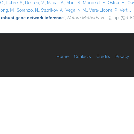
 G.
,
Lebre, S.
,
De Leo, V.
,
Madar, A.
,
Mani, S.
,
Mordelet, F.
,
Ostrer, H.
,
Ouy
ong, M.
,
Soranzo, N.
,
Statnikov, A.
,
Vega, N. M.
,
Vera-Licona, P.
,
Vert, J. 
 robust gene network inference
”
,
Nature Methods
, vol. 9, pp. 796-8
Home
Contacts
Credits
Privacy