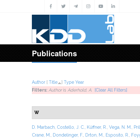
Skip to main content
Publications
Author
[
Title
]
Type
Year
Filters:
Author
is
Aderhold, A.
[Clear All Filters]
W
D. Marbach
,
Costello, J. C.
,
Küffner, R.
,
Vega, N. M.
,
Pril
Crane, M.
,
Dondelinger, F.
,
Drton, M.
,
Esposito, R.
,
Foyg