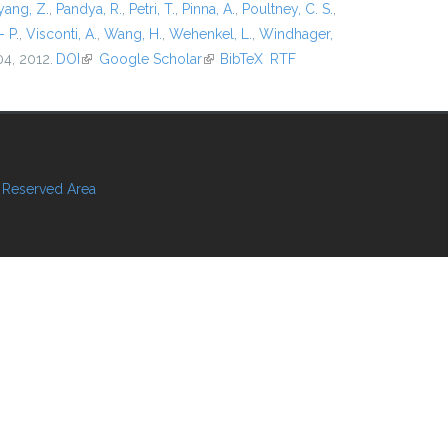
ang, Z.
,
Pandya, R.
,
Petri, T.
,
Pinna, A.
,
Poultney, C. S.
,
- P.
,
Visconti, A.
,
Wang, H.
,
Wehenkel, L.
,
Windhager,
04, 2012.
DOI
(link is external)
Google Scholar
(link is external)
BibTeX
RTF
Reserved Area