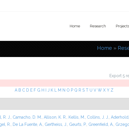
Home
Research
Project
Home
»
Res
You are
Export 5 r
A
B
C
D
E
F
G
H
I
J
K
L
M
N
O
P
Q
R
S
T
U
V
W
X
Y
Z
l, R. J.
,
Camacho, D. M.
,
Allison, K. R.
,
Kellis, M.
,
Collins, J. J.
,
Aderhold,
el, R.
,
De La Fuente, A.
,
Gertheiss, J.
,
Geurts, P.
,
Greenfield, A.
,
Grzego