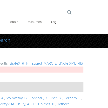
s
People
Resources
Blog
earch
 here
esults:
BibTeX
RTF
Tagged
MARC
EndNote XML
RIS
 A.
,
Stolovitzky, G.
,
Bonneau, R.
,
Chen, Y.
,
Cordero, F.
,
rczyk, M.
,
Haury, A. - C.
,
Holmes, B.
,
Hothorn, T.
,