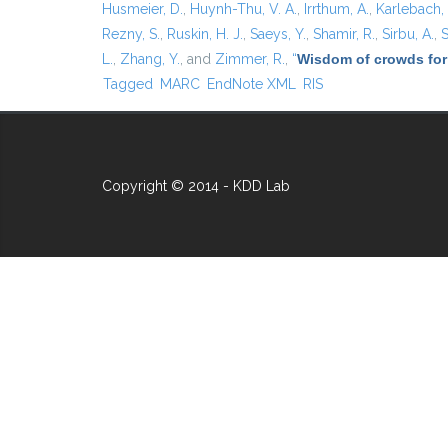
Husmeier, D.
,
Huynh-Thu, V. A.
,
Irrthum, A.
,
Karlebach,
Rezny, S.
,
Ruskin, H. J.
,
Saeys, Y.
,
Shamir, R.
,
Sirbu, A.
,
S
L.
,
Zhang, Y.
, and
Zimmer, R.
,
“
Wisdom of crowds for
Tagged
MARC
EndNote XML
RIS
Copyright © 2014 - KDD Lab