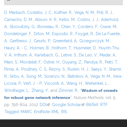
D. Marbach
,
Costello, J. C.
,
Küffner, R.
,
Vega, N. M.
,
Prill, R. J.
,
Camacho, D. M.
,
Allison, K. R.
,
Kellis, M.
,
Collins, J. J.
,
Aderhold,
A.
,
Stolovitzky, G.
,
Bonneau, R.
,
Chen, Y.
,
Cordero, F.
,
Crane, M.
,
Dondelinger, F.
,
Drton, M.
,
Esposito, R.
,
Foygel, R.
,
De La Fuente,
A.
,
Gertheiss, J.
,
Geurts, P.
,
Greenfield, A.
,
Grzegorczyk, M.
,
Haury, A. - C.
,
Holmes, B.
,
Hothorn, T.
,
Husmeier, D.
,
Huynh-Thu,
V. A.
,
Irrthum, A.
,
Karlebach, G.
,
Lebre, S.
,
De Leo, V.
,
Madar, A.
,
Mani, S.
,
Mordelet, F.
,
Ostrer, H.
,
Ouyang, Z.
,
Pandya, R.
,
Petri, T.
,
Pinna, A.
,
Poultney, C. S.
,
Rezny, S.
,
Ruskin, H. J.
,
Saeys, Y.
,
Shamir,
R.
,
Sirbu, A.
,
Song, M.
,
Soranzo, N.
,
Statnikov, A.
,
Vega, N. M.
,
Vera-
Licona, P.
,
Vert, J. - P.
,
Visconti, A.
,
Wang, H.
,
Wehenkel, L.
,
Windhager, L.
,
Zhang, Y.
, and
Zimmer, R.
,
“
Wisdom of crowds
for robust gene network inference
”
,
Nature Methods
, vol. 9,
pp. 796-804, 2012.
DOI
(link is external)
Google Scholar
(link is external)
BibTeX
RTF
Tagged
MARC
EndNote XML
RIS