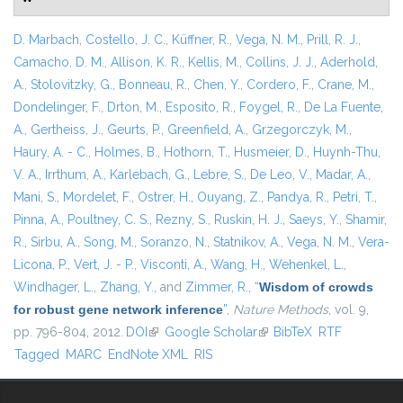
D. Marbach
,
Costello, J. C.
,
Küffner, R.
,
Vega, N. M.
,
Prill, R. J.
,
Camacho, D. M.
,
Allison, K. R.
,
Kellis, M.
,
Collins, J. J.
,
Aderhold,
A.
,
Stolovitzky, G.
,
Bonneau, R.
,
Chen, Y.
,
Cordero, F.
,
Crane, M.
,
Dondelinger, F.
,
Drton, M.
,
Esposito, R.
,
Foygel, R.
,
De La Fuente,
A.
,
Gertheiss, J.
,
Geurts, P.
,
Greenfield, A.
,
Grzegorczyk, M.
,
Haury, A. - C.
,
Holmes, B.
,
Hothorn, T.
,
Husmeier, D.
,
Huynh-Thu,
V. A.
,
Irrthum, A.
,
Karlebach, G.
,
Lebre, S.
,
De Leo, V.
,
Madar, A.
,
Mani, S.
,
Mordelet, F.
,
Ostrer, H.
,
Ouyang, Z.
,
Pandya, R.
,
Petri, T.
,
Pinna, A.
,
Poultney, C. S.
,
Rezny, S.
,
Ruskin, H. J.
,
Saeys, Y.
,
Shamir,
R.
,
Sirbu, A.
,
Song, M.
,
Soranzo, N.
,
Statnikov, A.
,
Vega, N. M.
,
Vera-
Licona, P.
,
Vert, J. - P.
,
Visconti, A.
,
Wang, H.
,
Wehenkel, L.
,
Windhager, L.
,
Zhang, Y.
, and
Zimmer, R.
,
“
Wisdom of crowds
for robust gene network inference
”
,
Nature Methods
, vol. 9,
pp. 796-804, 2012.
DOI
(link is external)
Google Scholar
(link is external)
BibTeX
RTF
Tagged
MARC
EndNote XML
RIS