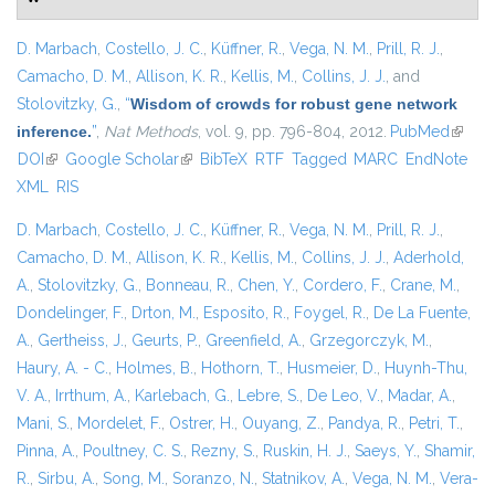
D. Marbach
,
Costello, J. C.
,
Küffner, R.
,
Vega, N. M.
,
Prill, R. J.
,
Camacho, D. M.
,
Allison, K. R.
,
Kellis, M.
,
Collins, J. J.
, and
Stolovitzky, G.
,
“
Wisdom of crowds for robust gene network
inference.
”
,
Nat Methods
, vol. 9, pp. 796-804, 2012.
PubMed
(link is
DOI
(link is external)
Google Scholar
(link is external)
BibTeX
RTF
Tagged
MARC
EndNote
extern
XML
RIS
D. Marbach
,
Costello, J. C.
,
Küffner, R.
,
Vega, N. M.
,
Prill, R. J.
,
Camacho, D. M.
,
Allison, K. R.
,
Kellis, M.
,
Collins, J. J.
,
Aderhold,
A.
,
Stolovitzky, G.
,
Bonneau, R.
,
Chen, Y.
,
Cordero, F.
,
Crane, M.
,
Dondelinger, F.
,
Drton, M.
,
Esposito, R.
,
Foygel, R.
,
De La Fuente,
A.
,
Gertheiss, J.
,
Geurts, P.
,
Greenfield, A.
,
Grzegorczyk, M.
,
Haury, A. - C.
,
Holmes, B.
,
Hothorn, T.
,
Husmeier, D.
,
Huynh-Thu,
V. A.
,
Irrthum, A.
,
Karlebach, G.
,
Lebre, S.
,
De Leo, V.
,
Madar, A.
,
Mani, S.
,
Mordelet, F.
,
Ostrer, H.
,
Ouyang, Z.
,
Pandya, R.
,
Petri, T.
,
Pinna, A.
,
Poultney, C. S.
,
Rezny, S.
,
Ruskin, H. J.
,
Saeys, Y.
,
Shamir,
R.
,
Sirbu, A.
,
Song, M.
,
Soranzo, N.
,
Statnikov, A.
,
Vega, N. M.
,
Vera-