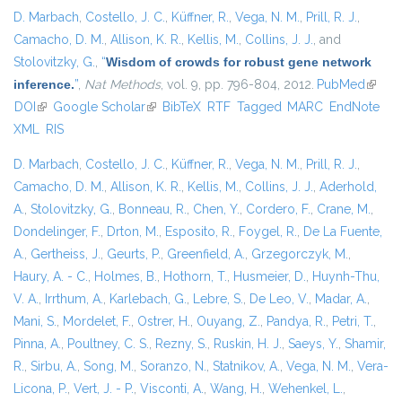
D. Marbach
,
Costello, J. C.
,
Küffner, R.
,
Vega, N. M.
,
Prill, R. J.
,
Camacho, D. M.
,
Allison, K. R.
,
Kellis, M.
,
Collins, J. J.
, and
Stolovitzky, G.
,
“
Wisdom of crowds for robust gene network
inference.
”
,
Nat Methods
, vol. 9, pp. 796-804, 2012.
PubMed
(link is
DOI
(link is external)
Google Scholar
(link is external)
BibTeX
RTF
Tagged
MARC
EndNote
extern
XML
RIS
D. Marbach
,
Costello, J. C.
,
Küffner, R.
,
Vega, N. M.
,
Prill, R. J.
,
Camacho, D. M.
,
Allison, K. R.
,
Kellis, M.
,
Collins, J. J.
,
Aderhold,
A.
,
Stolovitzky, G.
,
Bonneau, R.
,
Chen, Y.
,
Cordero, F.
,
Crane, M.
,
Dondelinger, F.
,
Drton, M.
,
Esposito, R.
,
Foygel, R.
,
De La Fuente,
A.
,
Gertheiss, J.
,
Geurts, P.
,
Greenfield, A.
,
Grzegorczyk, M.
,
Haury, A. - C.
,
Holmes, B.
,
Hothorn, T.
,
Husmeier, D.
,
Huynh-Thu,
V. A.
,
Irrthum, A.
,
Karlebach, G.
,
Lebre, S.
,
De Leo, V.
,
Madar, A.
,
Mani, S.
,
Mordelet, F.
,
Ostrer, H.
,
Ouyang, Z.
,
Pandya, R.
,
Petri, T.
,
Pinna, A.
,
Poultney, C. S.
,
Rezny, S.
,
Ruskin, H. J.
,
Saeys, Y.
,
Shamir,
R.
,
Sirbu, A.
,
Song, M.
,
Soranzo, N.
,
Statnikov, A.
,
Vega, N. M.
,
Vera-
Licona, P.
,
Vert, J. - P.
,
Visconti, A.
,
Wang, H.
,
Wehenkel, L.
,