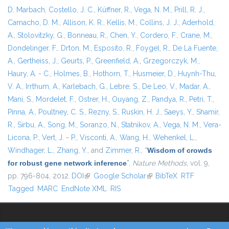
D. Marbach
,
Costello, J. C.
,
Küffner, R.
,
Vega, N. M.
,
Prill, R. J.
,
Camacho, D. M.
,
Allison, K. R.
,
Kellis, M.
,
Collins, J. J.
,
Aderhold,
A.
,
Stolovitzky, G.
,
Bonneau, R.
,
Chen, Y.
,
Cordero, F.
,
Crane, M.
,
Dondelinger, F.
,
Drton, M.
,
Esposito, R.
,
Foygel, R.
,
De La Fuente,
A.
,
Gertheiss, J.
,
Geurts, P.
,
Greenfield, A.
,
Grzegorczyk, M.
,
Haury, A. - C.
,
Holmes, B.
,
Hothorn, T.
,
Husmeier, D.
,
Huynh-Thu,
V. A.
,
Irrthum, A.
,
Karlebach, G.
,
Lebre, S.
,
De Leo, V.
,
Madar, A.
,
Mani, S.
,
Mordelet, F.
,
Ostrer, H.
,
Ouyang, Z.
,
Pandya, R.
,
Petri, T.
,
Pinna, A.
,
Poultney, C. S.
,
Rezny, S.
,
Ruskin, H. J.
,
Saeys, Y.
,
Shamir,
R.
,
Sirbu, A.
,
Song, M.
,
Soranzo, N.
,
Statnikov, A.
,
Vega, N. M.
,
Vera-
Licona, P.
,
Vert, J. - P.
,
Visconti, A.
,
Wang, H.
,
Wehenkel, L.
,
Windhager, L.
,
Zhang, Y.
, and
Zimmer, R.
,
“
Wisdom of crowds
for robust gene network inference
”
,
Nature Methods
, vol. 9,
pp. 796-804, 2012.
DOI
(link is external)
Google Scholar
(link is external)
BibTeX
RTF
Tagged
MARC
EndNote XML
RIS