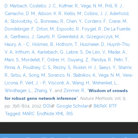
D. Marbach
,
Costello, J. C.
,
Küffner, R.
,
Vega, N. M.
,
Prill, R. J.
,
Camacho, D. M.
,
Allison, K. R.
,
Kellis, M.
,
Collins, J. J.
,
Aderhold,
A.
,
Stolovitzky, G.
,
Bonneau, R.
,
Chen, Y.
,
Cordero, F.
,
Crane, M.
,
Dondelinger, F.
,
Drton, M.
,
Esposito, R.
,
Foygel, R.
,
De La Fuente,
A.
,
Gertheiss, J.
,
Geurts, P.
,
Greenfield, A.
,
Grzegorczyk, M.
,
Haury, A. - C.
,
Holmes, B.
,
Hothorn, T.
,
Husmeier, D.
,
Huynh-Thu,
V. A.
,
Irrthum, A.
,
Karlebach, G.
,
Lebre, S.
,
De Leo, V.
,
Madar, A.
,
Mani, S.
,
Mordelet, F.
,
Ostrer, H.
,
Ouyang, Z.
,
Pandya, R.
,
Petri, T.
,
Pinna, A.
,
Poultney, C. S.
,
Rezny, S.
,
Ruskin, H. J.
,
Saeys, Y.
,
Shamir,
R.
,
Sirbu, A.
,
Song, M.
,
Soranzo, N.
,
Statnikov, A.
,
Vega, N. M.
,
Vera-
Licona, P.
,
Vert, J. - P.
,
Visconti, A.
,
Wang, H.
,
Wehenkel, L.
,
Windhager, L.
,
Zhang, Y.
, and
Zimmer, R.
,
“
Wisdom of crowds
for robust gene network inference
”
,
Nature Methods
, vol. 9,
pp. 796-804, 2012.
DOI
(link is external)
Google Scholar
(link is external)
BibTeX
RTF
Tagged
MARC
EndNote XML
RIS