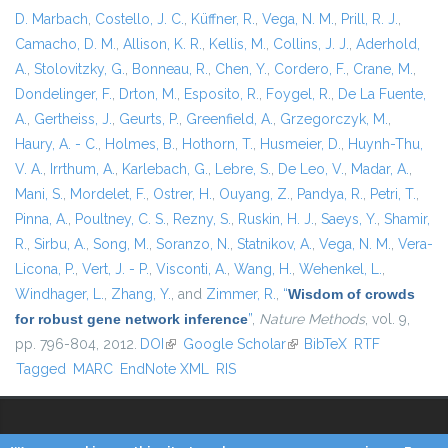
D. Marbach
,
Costello, J. C.
,
Küffner, R.
,
Vega, N. M.
,
Prill, R. J.
,
Camacho, D. M.
,
Allison, K. R.
,
Kellis, M.
,
Collins, J. J.
,
Aderhold,
A.
,
Stolovitzky, G.
,
Bonneau, R.
,
Chen, Y.
,
Cordero, F.
,
Crane, M.
,
Dondelinger, F.
,
Drton, M.
,
Esposito, R.
,
Foygel, R.
,
De La Fuente,
A.
,
Gertheiss, J.
,
Geurts, P.
,
Greenfield, A.
,
Grzegorczyk, M.
,
Haury, A. - C.
,
Holmes, B.
,
Hothorn, T.
,
Husmeier, D.
,
Huynh-Thu,
V. A.
,
Irrthum, A.
,
Karlebach, G.
,
Lebre, S.
,
De Leo, V.
,
Madar, A.
,
Mani, S.
,
Mordelet, F.
,
Ostrer, H.
,
Ouyang, Z.
,
Pandya, R.
,
Petri, T.
,
Pinna, A.
,
Poultney, C. S.
,
Rezny, S.
,
Ruskin, H. J.
,
Saeys, Y.
,
Shamir,
R.
,
Sirbu, A.
,
Song, M.
,
Soranzo, N.
,
Statnikov, A.
,
Vega, N. M.
,
Vera-
Licona, P.
,
Vert, J. - P.
,
Visconti, A.
,
Wang, H.
,
Wehenkel, L.
,
Windhager, L.
,
Zhang, Y.
, and
Zimmer, R.
,
“
Wisdom of crowds
for robust gene network inference
”
,
Nature Methods
, vol. 9,
pp. 796-804, 2012.
DOI
(link is external)
Google Scholar
(link is external)
BibTeX
RTF
Tagged
MARC
EndNote XML
RIS