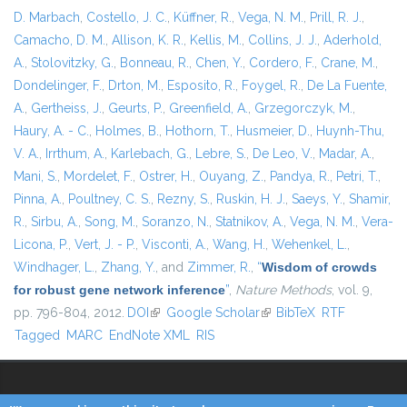
D. Marbach
,
Costello, J. C.
,
Küffner, R.
,
Vega, N. M.
,
Prill, R. J.
,
Camacho, D. M.
,
Allison, K. R.
,
Kellis, M.
,
Collins, J. J.
,
Aderhold,
A.
,
Stolovitzky, G.
,
Bonneau, R.
,
Chen, Y.
,
Cordero, F.
,
Crane, M.
,
Dondelinger, F.
,
Drton, M.
,
Esposito, R.
,
Foygel, R.
,
De La Fuente,
A.
,
Gertheiss, J.
,
Geurts, P.
,
Greenfield, A.
,
Grzegorczyk, M.
,
Haury, A. - C.
,
Holmes, B.
,
Hothorn, T.
,
Husmeier, D.
,
Huynh-Thu,
V. A.
,
Irrthum, A.
,
Karlebach, G.
,
Lebre, S.
,
De Leo, V.
,
Madar, A.
,
Mani, S.
,
Mordelet, F.
,
Ostrer, H.
,
Ouyang, Z.
,
Pandya, R.
,
Petri, T.
,
Pinna, A.
,
Poultney, C. S.
,
Rezny, S.
,
Ruskin, H. J.
,
Saeys, Y.
,
Shamir,
R.
,
Sirbu, A.
,
Song, M.
,
Soranzo, N.
,
Statnikov, A.
,
Vega, N. M.
,
Vera-
Licona, P.
,
Vert, J. - P.
,
Visconti, A.
,
Wang, H.
,
Wehenkel, L.
,
Windhager, L.
,
Zhang, Y.
, and
Zimmer, R.
,
“
Wisdom of crowds
for robust gene network inference
”
,
Nature Methods
, vol. 9,
pp. 796-804, 2012.
DOI
(link is external)
Google Scholar
(link is external)
BibTeX
RTF
Tagged
MARC
EndNote XML
RIS