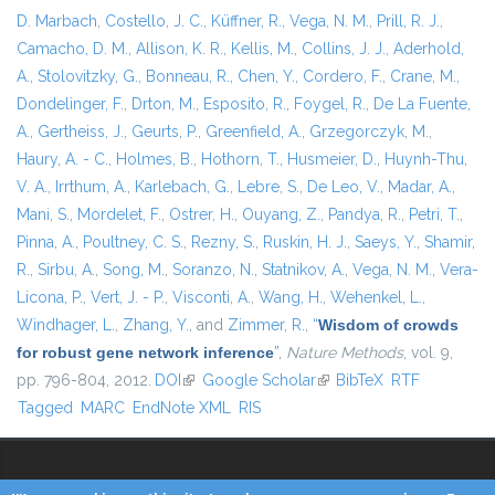
D. Marbach
,
Costello, J. C.
,
Küffner, R.
,
Vega, N. M.
,
Prill, R. J.
,
Camacho, D. M.
,
Allison, K. R.
,
Kellis, M.
,
Collins, J. J.
,
Aderhold,
A.
,
Stolovitzky, G.
,
Bonneau, R.
,
Chen, Y.
,
Cordero, F.
,
Crane, M.
,
Dondelinger, F.
,
Drton, M.
,
Esposito, R.
,
Foygel, R.
,
De La Fuente,
A.
,
Gertheiss, J.
,
Geurts, P.
,
Greenfield, A.
,
Grzegorczyk, M.
,
Haury, A. - C.
,
Holmes, B.
,
Hothorn, T.
,
Husmeier, D.
,
Huynh-Thu,
V. A.
,
Irrthum, A.
,
Karlebach, G.
,
Lebre, S.
,
De Leo, V.
,
Madar, A.
,
Mani, S.
,
Mordelet, F.
,
Ostrer, H.
,
Ouyang, Z.
,
Pandya, R.
,
Petri, T.
,
Pinna, A.
,
Poultney, C. S.
,
Rezny, S.
,
Ruskin, H. J.
,
Saeys, Y.
,
Shamir,
R.
,
Sirbu, A.
,
Song, M.
,
Soranzo, N.
,
Statnikov, A.
,
Vega, N. M.
,
Vera-
Licona, P.
,
Vert, J. - P.
,
Visconti, A.
,
Wang, H.
,
Wehenkel, L.
,
Windhager, L.
,
Zhang, Y.
, and
Zimmer, R.
,
“
Wisdom of crowds
for robust gene network inference
”
,
Nature Methods
, vol. 9,
pp. 796-804, 2012.
DOI
(link is external)
Google Scholar
(link is external)
BibTeX
RTF
Tagged
MARC
EndNote XML
RIS