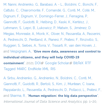
M. Nanni
,
Andrienko, G.
,
Barabasi, A. - L.
,
Boldrini, C.
,
Bonchi, F.
,
Cattuto, C.
,
Chiaromonte, F.
,
Comandé, G.
,
Conti, M.
,
Coté, M.
,
Dignum, F.
,
Dignum, V.
,
Domingo-Ferrer, J.
,
Ferragina, P.
,
Giannotti, F.
,
Guidotti, R.
,
Helbing, D.
,
Kaski, K.
,
Kertész, J.
,
Lehmann, S.
,
Lepri, B.
,
Lukowicz, P.
,
Matwin, S.
,
Jiménez, D.
Megías
,
Monreale, A.
,
Morik, K.
,
Oliver, N.
,
Passarella, A.
,
Passerini,
A.
,
Pedreschi, D.
,
Pentland, A.
,
Pianesi, F.
,
Pratesi, F.
,
Rinzivillo, S.
,
Ruggieri, S.
,
Siebes, A.
,
Torra, V.
,
Trasarti, R.
,
van den Hoven, J.
,
and
Vespignani, A.
,
“
Give more data, awareness and control to
individual citizens, and they will help COVID-19
containment
”
, 2021.
DOI
(link is external)
Google Scholar
(link is external)
BibTeX
RTF
Tagged
MARC
EndNote XML
RIS
A. Sirbu
,
Andrienko, G.
,
Andrienko, N.
,
Boldrini, C.
,
Conti, M.
,
Giannotti, F.
,
Guidotti, R.
,
Bertoli, S.
,
Kim, J.
,
Muntean, C. Ioana
,
Pappalardo, L.
,
Passarella, A.
,
Pedreschi, D.
,
Pollacci, L.
,
Pratesi, F.
,
and
Sharma, R.
,
“
Human migration: the big data perspective
”
,
International Journal of Data Science and Analytics
, pp. 1–20,