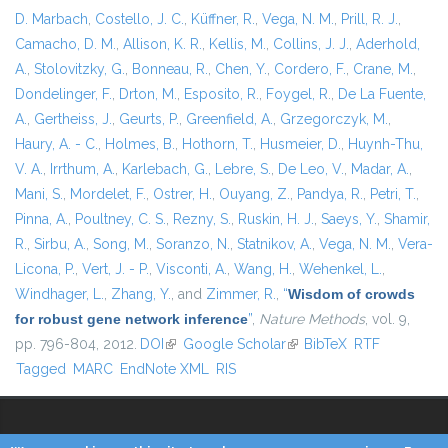
D. Marbach
,
Costello, J. C.
,
Küffner, R.
,
Vega, N. M.
,
Prill, R. J.
,
Camacho, D. M.
,
Allison, K. R.
,
Kellis, M.
,
Collins, J. J.
,
Aderhold,
A.
,
Stolovitzky, G.
,
Bonneau, R.
,
Chen, Y.
,
Cordero, F.
,
Crane, M.
,
Dondelinger, F.
,
Drton, M.
,
Esposito, R.
,
Foygel, R.
,
De La Fuente,
A.
,
Gertheiss, J.
,
Geurts, P.
,
Greenfield, A.
,
Grzegorczyk, M.
,
Haury, A. - C.
,
Holmes, B.
,
Hothorn, T.
,
Husmeier, D.
,
Huynh-Thu,
V. A.
,
Irrthum, A.
,
Karlebach, G.
,
Lebre, S.
,
De Leo, V.
,
Madar, A.
,
Mani, S.
,
Mordelet, F.
,
Ostrer, H.
,
Ouyang, Z.
,
Pandya, R.
,
Petri, T.
,
Pinna, A.
,
Poultney, C. S.
,
Rezny, S.
,
Ruskin, H. J.
,
Saeys, Y.
,
Shamir,
R.
,
Sirbu, A.
,
Song, M.
,
Soranzo, N.
,
Statnikov, A.
,
Vega, N. M.
,
Vera-
Licona, P.
,
Vert, J. - P.
,
Visconti, A.
,
Wang, H.
,
Wehenkel, L.
,
Windhager, L.
,
Zhang, Y.
, and
Zimmer, R.
,
“
Wisdom of crowds
for robust gene network inference
”
,
Nature Methods
, vol. 9,
pp. 796-804, 2012.
DOI
(link is external)
Google Scholar
(link is external)
BibTeX
RTF
Tagged
MARC
EndNote XML
RIS