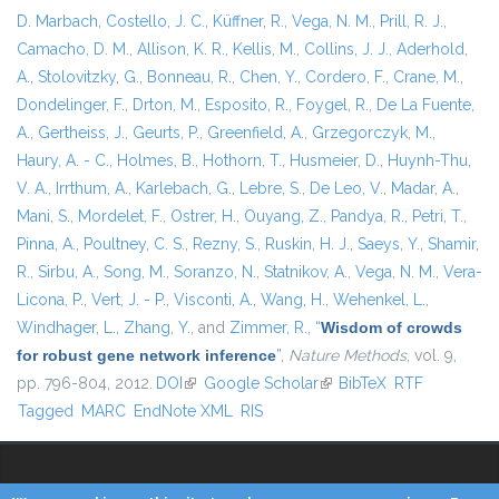
D. Marbach
,
Costello, J. C.
,
Küffner, R.
,
Vega, N. M.
,
Prill, R. J.
,
Camacho, D. M.
,
Allison, K. R.
,
Kellis, M.
,
Collins, J. J.
,
Aderhold,
A.
,
Stolovitzky, G.
,
Bonneau, R.
,
Chen, Y.
,
Cordero, F.
,
Crane, M.
,
Dondelinger, F.
,
Drton, M.
,
Esposito, R.
,
Foygel, R.
,
De La Fuente,
A.
,
Gertheiss, J.
,
Geurts, P.
,
Greenfield, A.
,
Grzegorczyk, M.
,
Haury, A. - C.
,
Holmes, B.
,
Hothorn, T.
,
Husmeier, D.
,
Huynh-Thu,
V. A.
,
Irrthum, A.
,
Karlebach, G.
,
Lebre, S.
,
De Leo, V.
,
Madar, A.
,
Mani, S.
,
Mordelet, F.
,
Ostrer, H.
,
Ouyang, Z.
,
Pandya, R.
,
Petri, T.
,
Pinna, A.
,
Poultney, C. S.
,
Rezny, S.
,
Ruskin, H. J.
,
Saeys, Y.
,
Shamir,
R.
,
Sirbu, A.
,
Song, M.
,
Soranzo, N.
,
Statnikov, A.
,
Vega, N. M.
,
Vera-
Licona, P.
,
Vert, J. - P.
,
Visconti, A.
,
Wang, H.
,
Wehenkel, L.
,
Windhager, L.
,
Zhang, Y.
, and
Zimmer, R.
,
“
Wisdom of crowds
for robust gene network inference
”
,
Nature Methods
, vol. 9,
pp. 796-804, 2012.
DOI
(link is external)
Google Scholar
(link is external)
BibTeX
RTF
Tagged
MARC
EndNote XML
RIS