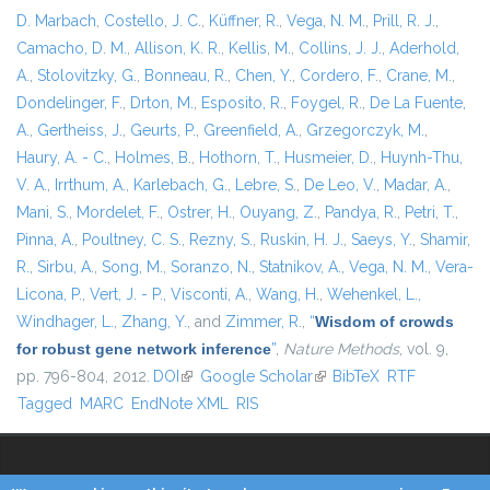
D. Marbach
,
Costello, J. C.
,
Küffner, R.
,
Vega, N. M.
,
Prill, R. J.
,
Camacho, D. M.
,
Allison, K. R.
,
Kellis, M.
,
Collins, J. J.
,
Aderhold,
A.
,
Stolovitzky, G.
,
Bonneau, R.
,
Chen, Y.
,
Cordero, F.
,
Crane, M.
,
Dondelinger, F.
,
Drton, M.
,
Esposito, R.
,
Foygel, R.
,
De La Fuente,
A.
,
Gertheiss, J.
,
Geurts, P.
,
Greenfield, A.
,
Grzegorczyk, M.
,
Haury, A. - C.
,
Holmes, B.
,
Hothorn, T.
,
Husmeier, D.
,
Huynh-Thu,
V. A.
,
Irrthum, A.
,
Karlebach, G.
,
Lebre, S.
,
De Leo, V.
,
Madar, A.
,
Mani, S.
,
Mordelet, F.
,
Ostrer, H.
,
Ouyang, Z.
,
Pandya, R.
,
Petri, T.
,
Pinna, A.
,
Poultney, C. S.
,
Rezny, S.
,
Ruskin, H. J.
,
Saeys, Y.
,
Shamir,
R.
,
Sirbu, A.
,
Song, M.
,
Soranzo, N.
,
Statnikov, A.
,
Vega, N. M.
,
Vera-
Licona, P.
,
Vert, J. - P.
,
Visconti, A.
,
Wang, H.
,
Wehenkel, L.
,
Windhager, L.
,
Zhang, Y.
, and
Zimmer, R.
,
“
Wisdom of crowds
for robust gene network inference
”
,
Nature Methods
, vol. 9,
pp. 796-804, 2012.
DOI
(link is external)
Google Scholar
(link is external)
BibTeX
RTF
Tagged
MARC
EndNote XML
RIS