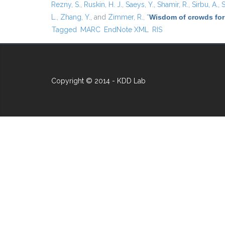
Rezny, S.
,
Ruskin, H. J.
,
Saeys, Y.
,
Shamir, R.
,
Sirbu, A.
,
S
L.
,
Zhang, Y.
, and
Zimmer, R.
,
“
Wisdom of crowds for
Tagged
MARC
EndNote XML
RIS
Copyright © 2014 - KDD Lab