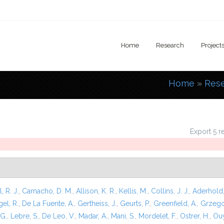
Home
Research
Project
Home
»
Res
You are
Export 5 r
l, R. J.
,
Camacho, D. M.
,
Allison, K. R.
,
Kellis, M.
,
Collins, J. J.
,
Aderhold,
el, R.
,
De La Fuente, A.
,
Gertheiss, J.
,
Geurts, P.
,
Greenfield, A.
,
Grzego
 G.
,
Lebre, S.
,
De Leo, V.
,
Madar, A.
,
Mani, S.
,
Mordelet, F.
,
Ostrer, H.
,
Ouy