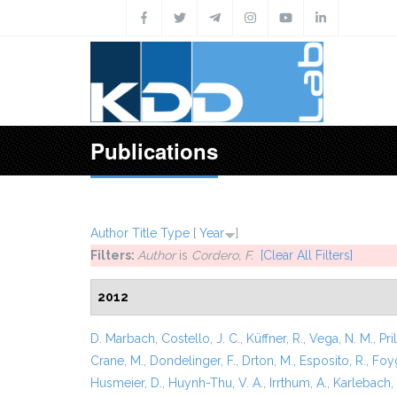
Skip to main content
Publications
Author
Title
Type
[
Year
]
Filters:
Author
is
Cordero, F.
[Clear All Filters]
2012
D. Marbach
,
Costello, J. C.
,
Küffner, R.
,
Vega, N. M.
,
Pril
Crane, M.
,
Dondelinger, F.
,
Drton, M.
,
Esposito, R.
,
Foyg
Husmeier, D.
,
Huynh-Thu, V. A.
,
Irrthum, A.
,
Karlebach,