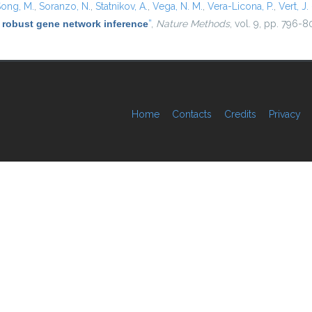
ong, M.
,
Soranzo, N.
,
Statnikov, A.
,
Vega, N. M.
,
Vera-Licona, P.
,
Vert, J. 
 robust gene network inference
”
,
Nature Methods
, vol. 9, pp. 796-8
Home
Contacts
Credits
Privacy