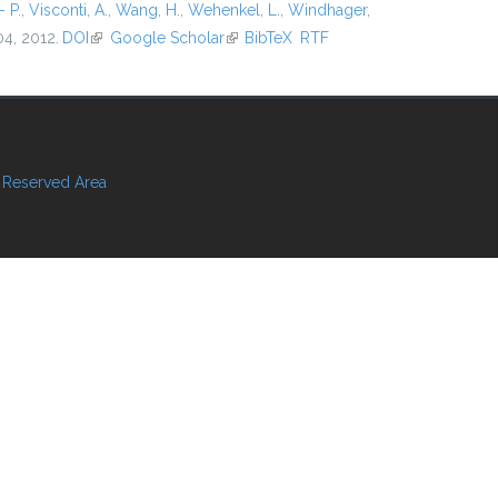
- P.
,
Visconti, A.
,
Wang, H.
,
Wehenkel, L.
,
Windhager,
04, 2012.
DOI
(link is external)
Google Scholar
(link is external)
BibTeX
RTF
Reserved Area