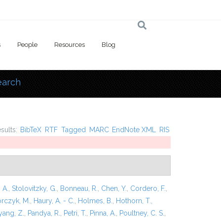
s
People
Resources
Blog
earch
 here
esults:
BibTeX
RTF
Tagged
MARC
EndNote XML
RIS
 A.
,
Stolovitzky, G.
,
Bonneau, R.
,
Chen, Y.
,
Cordero, F.
,
rczyk, M.
,
Haury, A. - C.
,
Holmes, B.
,
Hothorn, T.
,
ang, Z.
,
Pandya, R.
,
Petri, T.
,
Pinna, A.
,
Poultney, C. S.
,